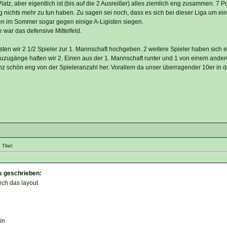
Platz, aber eigentlich ist (bis auf die 2 Ausreißer) alles ziemlich eng zusammen. 7 
g nichts mehr zu tun haben. Zu sagen sei noch, dass es sich bei dieser Liga um ein
ten im Sommer sogar gegen einige A-Ligisten siegen.
 war das defensive Mittelfeld.
sten wir 2 1/2 Spieler zur 1. Mannschaft hochgeben. 2 weitere Spieler haben sich 
zugänge hatten wir 2. Einen aus der 1. Mannschaft runter und 1 von einem ander
z schön eng von der Spieleranzahl her. Vorallem da unser überragender 10er in di
Titel:
s geschrieben:
ech das layout
in