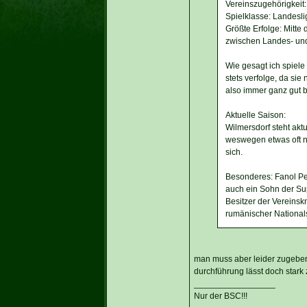
Vereinszugehörigkeit:
Spielklasse: Landesli
Größte Erfolge: Mitt
zwischen Landes- und 
Wie gesagt ich spiele
stets verfolge, da si
also immer ganz gut b
Aktuelle Saison:
Wilmersdorf steht aktu
weswegen etwas oft nu
sich.
Besonderes: Fanol Pe
auch ein Sohn der Sup
Besitzer der Vereinsk
rumänischer Nationals
man muss aber leider zugeben,
durchführung lässt doch stark 
_________________
Nur der BSC!!!