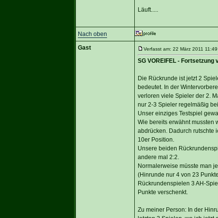
Läuft.....
Nach oben
Gast
Verfasst am: 22 März 2011 11:49
SG VOREIFEL - Fortsetzung v
Die Rückrunde ist jetzt 2 Spie
bedeutet. In der Wintervorber
verloren viele Spieler der 2.
nur 2-3 Spieler regelmäßig be
Unser einziges Testspiel gewa
Wie bereits erwähnt mussten w
abdrücken. Dadurch rutschte i
10er Position.
Unsere beiden Rückrundenspiel
andere mal 2:2.
Normalerweise müsste man jet
(Hinrunde nur 4 von 23 Punkte
Rückrundenspielen 3 AH-Spiele
Punkte verschenkt.
Zu meiner Person: In der Hinru