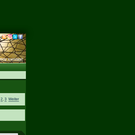
Help translate!
,
2
,
3
Weiter