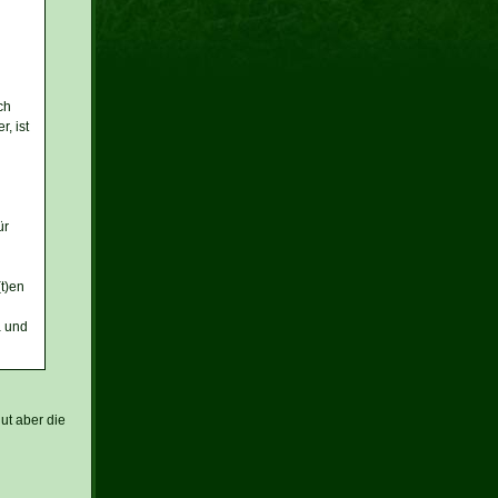
ch
, ist
ür
t)en
a und
ut aber die