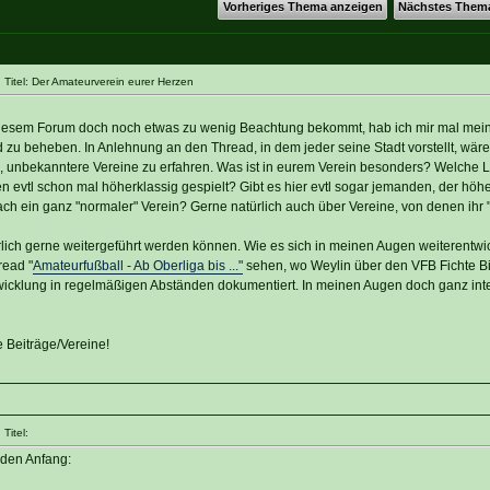
Vorheriges Thema anzeigen
Nächstes Them
Titel: Der Amateurverein eurer Herzen
 diesem Forum doch noch etwas zu wenig Beachtung bekommt, hab ich mir mal me
zu beheben. In Anlehnung an den Thread, in dem jeder seine Stadt vorstellt, wäre 
, unbekanntere Vereine zu erfahren. Was ist in eurem Verein besonders? Welche Li
n evtl schon mal höherklassig gespielt? Gibt es hier evtl sogar jemanden, der höher
ach ein ganz "normaler" Verein? Gerne natürlich auch über Vereine, von denen ihr "
rlich gerne weitergeführt werden können. Wie es sich in meinen Augen weiterentwic
ead "
Amateurfußball - Ab Oberliga bis ..."
sehen, wo Weylin über den VFB Fichte Bi
wicklung in regelmäßigen Abständen dokumentiert. In meinen Augen doch ganz inte
te Beiträge/Vereine!
Titel:
 den Anfang: