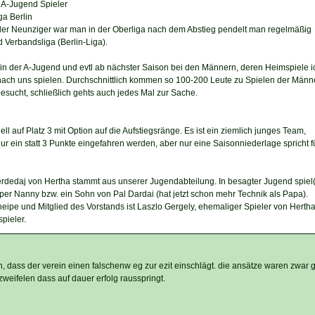
 A-Jugend Spieler
ga Berlin
e der Neunziger war man in der Oberliga nach dem Abstieg pendelt man regelmäßig
Verbandsliga (Berlin-Liga).
 in der A-Jugend und evtl ab nächster Saison bei den Männern, deren Heimspiele i
e nach uns spielen. Durchschnittlich kommen so 100-200 Leute zu Spielen der Männer
esucht, schließlich gehts auch jedes Mal zur Sache.
ell auf Platz 3 mit Option auf die Aufstiegsränge. Es ist ein ziemlich junges Team,
r ein statt 3 Punkte eingefahren werden, aber nur eine Saisonniederlage spricht f
rdedaj von Hertha stammt aus unserer Jugendabteilung. In besagter Jugend spiel(
er Nanny bzw. ein Sohn von Pal Dardai (hat jetzt schon mehr Technik als Papa).
neipe und Mitglied des Vorstands ist Laszlo Gergely, ehemaliger Spieler von Herth
pieler.
 dass der verein einen falschenw eg zur ezit einschlägt. die ansätze waren zwar g
zweifelen dass auf dauer erfolg rausspringt.