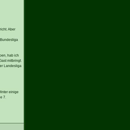
icht. Aber
 Bundesliga
ben, hab ich
ast mitbringt.
der Landesliga
inter einige
e 7.