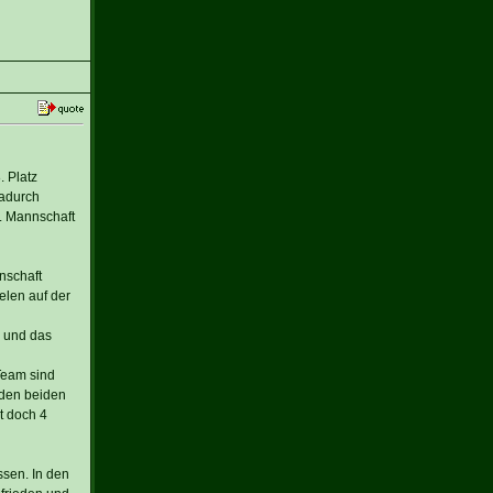
. Platz
Dadurch
2. Mannschaft
nschaft
elen auf der
1 und das
Team sind
 den beiden
t doch 4
ssen. In den