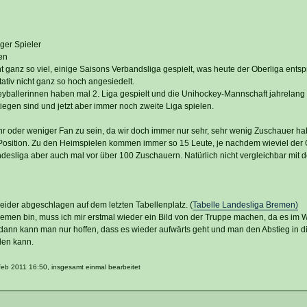
ger Spieler
en
ht ganz so viel, einige Saisons Verbandsliga gespielt, was heute der Oberliga entspr
tativ nicht ganz so hoch angesiedelt.
eyballerinnen haben mal 2. Liga gespielt und die Unihockey-Mannschaft jahrelang
tiegen sind und jetzt aber immer noch zweite Liga spielen.
ehr oder weniger Fan zu sein, da wir doch immer nur sehr, sehr wenig Zuschauer ha
 Position. Zu den Heimspielen kommen immer so 15 Leute, je nachdem wieviel der G
ndesliga aber auch mal vor über 100 Zuschauern. Natürlich nicht vergleichbar mit 
eider abgeschlagen auf dem letzten Tabellenplatz. (
Tabelle Landesliga Bremen)
emen bin, muss ich mir erstmal wieder ein Bild von der Truppe machen, da es im W
ann kann man nur hoffen, dass es wieder aufwärts geht und man den Abstieg in di
den kann.
Feb 2011 16:50, insgesamt einmal bearbeitet