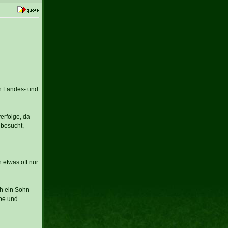
n Landes- und
erfolge, da
 besucht,
 etwas oft nur
ch ein Sohn
ipe und