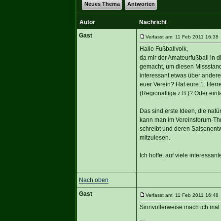
Neues Thema
Antworten
Autor
Nachricht
Gast
Verfasst am: 11 Feb 2011 16:38 
Hallo Fußballvolk,
da mir der Amateurfußball in
gemacht, um diesen Missstand 
interessant etwas über andere
euer Verein? Hat eure 1. Herre
(Regionalliga z.B.)? Oder einf
Das sind erste Ideen, die natü
kann man im Vereinsforum-Thr
schreibt und deren Saisonent
mitzulesen.
Ich hoffe, auf viele interessan
Nach oben
Gast
Verfasst am: 11 Feb 2011 16:48 
Sinnvollerweise mach ich mal