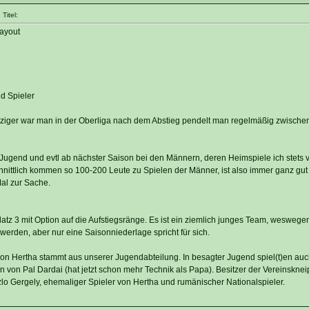
Titel:
ayout
d Spieler
unziger war man in der Oberliga nach dem Abstieg pendelt man regelmäßig zwische
-Jugend und evtl ab nächster Saison bei den Männern, deren Heimspiele ich stets v
hnittlich kommen so 100-200 Leute zu Spielen der Männer, ist also immer ganz gut
Mal zur Sache.
Platz 3 mit Option auf die Aufstiegsränge. Es ist ein ziemlich junges Team, weswegen
 werden, aber nur eine Saisonniederlage spricht für sich.
on Hertha stammt aus unserer Jugendabteilung. In besagter Jugend spiel(t)en au
 von Pal Dardai (hat jetzt schon mehr Technik als Papa). Besitzer der Vereinskne
zlo Gergely, ehemaliger Spieler von Hertha und rumänischer Nationalspieler.