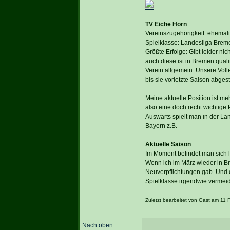
TV Eiche Horn
Vereinszugehörigkeit: ehemali
Spielklasse: Landesliga Brem
Größte Erfolge: Gibt leider nic
auch diese ist in Bremen quali
Verein allgemein: Unsere Voll
bis sie vorletzte Saison abges
Meine aktuelle Position ist m
also eine doch recht wichtige
Auswärts spielt man in der La
Bayern z.B.
Aktuelle Saison
Im Moment befindet man sich l
Wenn ich im März wieder in Br
Neuverpflichtungen gab. Und d
Spielklasse irgendwie vermei
Zuletzt bearbeitet von Gast am 11 
Nach oben