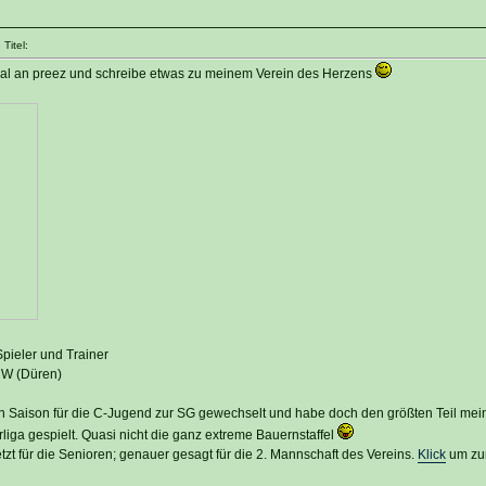
Titel:
 mal an preez und schreibe etwas zu meinem Verein des Herzens
Spieler und Trainer
RW (Düren)
en Saison für die C-Jugend zur SG gewechselt und habe doch den größten Teil mei
liga gespielt. Quasi nicht die ganz extreme Bauernstaffel
jetzt für die Senioren; genauer gesagt für die 2. Mannschaft des Vereins.
Klick
um zur