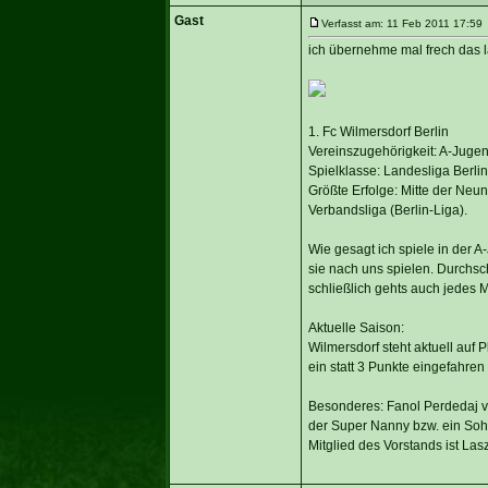
Gast
Verfasst am: 11 Feb 2011 17:59 
ich übernehme mal frech das l
1. Fc Wilmersdorf Berlin
Vereinszugehörigkeit: A-Jugen
Spielklasse: Landesliga Berlin
Größte Erfolge: Mitte der Ne
Verbandsliga (Berlin-Liga).
Wie gesagt ich spiele in der A
sie nach uns spielen. Durchsc
schließlich gehts auch jedes 
Aktuelle Saison:
Wilmersdorf steht aktuell auf 
ein statt 3 Punkte eingefahren
Besonderes: Fanol Perdedaj v
der Super Nanny bzw. ein Sohn
Mitglied des Vorstands ist Las