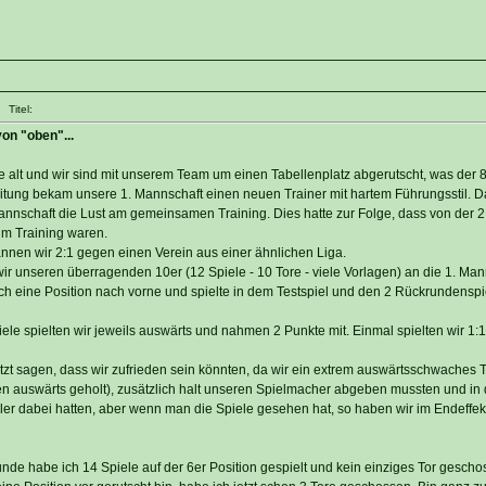
 Titel:
on "oben"...
le alt und wir sind mit unserem Team um einen Tabellenplatz abgerutscht, was der 8
eitung bekam unsere 1. Mannschaft einen neuen Trainer mit hartem Führungsstil. 
 Mannschaft die Lust am gemeinsamen Training. Dies hatte zur Folge, dass von der 
im Training waren.
nnen wir 2:1 gegen einen Verein aus einer ähnlichen Liga.
ir unseren überragenden 10er (12 Spiele - 10 Tore - viele Vorlagen) an die 1. Man
ch eine Position nach vorne und spielte in dem Testspiel und den 2 Rückrundenspi
e spielten wir jeweils auswärts und nahmen 2 Punkte mit. Einmal spielten wir 1:
zt sagen, dass wir zufrieden sein könnten, da wir ein extrem auswärtsschwaches 
n auswärts geholt), zusätzlich halt unseren Spielmacher abgeben mussten und in
r dabei hatten, aber wenn man die Spiele gesehen hat, so haben wir im Endeffek
nde habe ich 14 Spiele auf der 6er Position gespielt und kein einziges Tor gescho