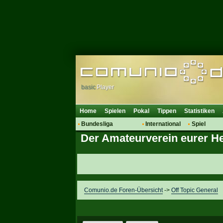
basic
Player
Home
Spielen
Pokal
Tippen
Statistiken
Bundesliga
International
Spiel
Der Amateurverein eurer H
Hot News
Vereine
Regeln & 
Talk
WM 2014
Mitglieder
Spielanalyse
Vereinsdiskussion
Vereinsfragen
Comunio.de Foren-Übersicht
->
Off Topic General