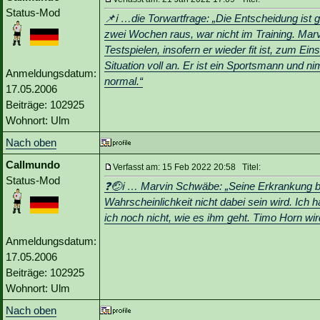
Status-Mod
📌ℹ️ …die Torwartfrage: „Die Entscheidung ist
zwei Wochen raus, war nicht im Training. Marv
Testspielen, insofern er wieder fit ist, zum 
Situation voll an. Er ist ein Sportsmann und ni
Anmeldungsdatum:
normal.“
17.05.2006
Beiträge: 102925
Wohnort: Ulm
Nach oben
Callmundo
Verfasst am: 15 Feb 2022 20:58 Titel:
Status-Mod
❓🤕ℹ️ … Marvin Schwäbe: „Seine Erkrankung b
Wahrscheinlichkeit nicht dabei sein wird. Ich 
ich noch nicht, wie es ihm geht. Timo Horn wir
Anmeldungsdatum:
17.05.2006
Beiträge: 102925
Wohnort: Ulm
Nach oben