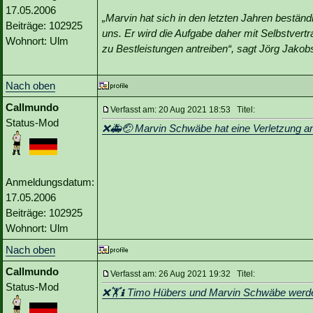
17.05.2006
„Marvin hat sich in den letzten Jahren bestän
Beiträge: 102925
uns. Er wird die Aufgabe daher mit Selbstvertr
Wohnort: Ulm
zu Bestleistungen antreiben“, sagt Jörg Jakob
Nach oben
Callmundo
Verfasst am: 20 Aug 2021 18:53 Titel:
Status-Mod
❌🚑🤕 Marvin Schwäbe hat eine Verletzung an 
Anmeldungsdatum:
17.05.2006
Beiträge: 102925
Wohnort: Ulm
Nach oben
Callmundo
Verfasst am: 26 Aug 2021 19:32 Titel:
Status-Mod
❌🏋️ℹ️ Timo Hübers und Marvin Schwäbe werde