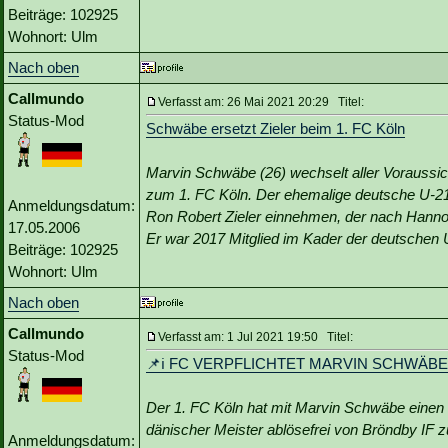
Beiträge: 102925
Wohnort: Ulm
Nach oben
Callmundo
Verfasst am: 26 Mai 2021 20:29 Titel:
Status-Mod
Schwäbe ersetzt Zieler beim 1. FC Köln
Marvin Schwäbe (26) wechselt aller Voraussic
zum 1. FC Köln. Der ehemalige deutsche U-21-
Anmeldungsdatum:
Ron Robert Zieler einnehmen, der nach Hannov
17.05.2006
Er war 2017 Mitglied im Kader der deutschen 
Beiträge: 102925
Wohnort: Ulm
Nach oben
Callmundo
Verfasst am: 1 Jul 2021 19:50 Titel:
Status-Mod
📌ℹ️ FC VERPFLICHTET MARVIN SCHWÄBE
Der 1. FC Köln hat mit Marvin Schwäbe einen 
dänischer Meister ablösefrei von Bröndby IF 
Anmeldungsdatum: