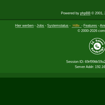
Powered by
phpBB
© 2001, 
Hier werben
-
Jobs
-
Systemstatus
-
Hilfe
-
Features
-
An
© 2000-2026 comu
Session ID: 69rf99ttk59
Server Addr: 192.1