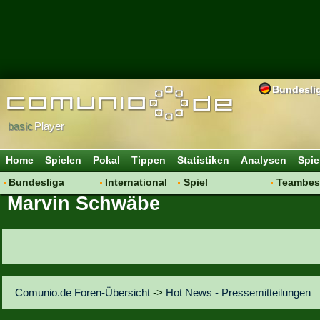
Bundesli
basic
Player
Home
Spielen
Pokal
Tippen
Statistiken
Analysen
Spie
Bundesliga
International
Spiel
Teambes
Marvin Schwäbe
Hot News
Vereine
Regeln & Tipps
Bewertu
Talk
WM 2014
Mitgliedersuche
Transfer
Spielanalyse
Aufstellu
Vereinsdiskussion
Saisonü
Vereinsfragen
Comunio.de Foren-Übersicht
->
Hot News - Pressemitteilungen