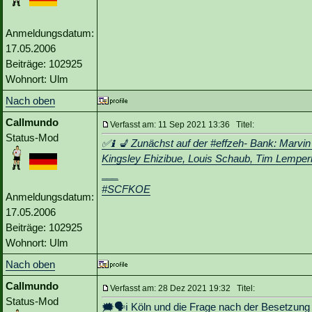
Anmeldungsdatum:
17.05.2006
Beiträge: 102925
Wohnort: Ulm
Nach oben
Callmundo
Verfasst am: 11 Sep 2021 13:36 Titel:
Status-Mod
✅ℹ️ 💺 Zunächst auf der #effzeh- Bank: Marvi
Kingsley Ehizibue, Louis Schaub, Tim Lemperl
___
#SCFKOE
Anmeldungsdatum:
17.05.2006
Beiträge: 102925
Wohnort: Ulm
Nach oben
Callmundo
Verfasst am: 28 Dez 2021 19:32 Titel:
Status-Mod
🗯️🗣ℹ️ Köln und die Frage nach der Besetzung