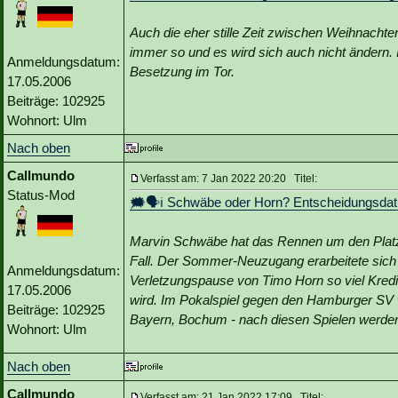
Auch die eher stille Zeit zwischen Weihnachte
immer so und es wird sich auch nicht ändern. I
Anmeldungsdatum:
Besetzung im Tor.
17.05.2006
Beiträge: 102925
Wohnort: Ulm
Nach oben
Callmundo
Verfasst am: 7 Jan 2022 20:20 Titel:
Status-Mod
🗯️🗣ℹ️ Schwäbe oder Horn? Entscheidungsdat
Marvin Schwäbe hat das Rennen um den Platz 
Fall. Der Sommer-Neuzugang erarbeitete sic
Anmeldungsdatum:
Verletzungspause von Timo Horn so viel Kredi
17.05.2006
wird. Im Pokalspiel gegen den Hamburger SV 
Beiträge: 102925
Bayern, Bochum - nach diesen Spielen werden
Wohnort: Ulm
Nach oben
Callmundo
Verfasst am: 21 Jan 2022 17:09 Titel: