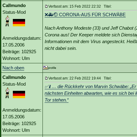
Callmundo
Verfasst am: 15 Feb 2022 22:32 Titel:
Status-Mod
❌🚑🤕 CORONA-AUS FÜR SCHWÄBE
Nach Anthony Modeste (33) und Jeff Chabot (24
Corona aus! Der Keeper meldete sich Dienstag
Anmeldungsdatum:
Informationen mit dem Virus angesteckt. Hei
17.05.2006
nicht dabei sein.
Beiträge: 102925
Wohnort: Ulm
Nach oben
Callmundo
Verfasst am: 22 Feb 2022 19:44 Titel:
Status-Mod
✅ℹ️ … die Rückkehr von Marvin Schwäbe: „Er ha
nächsten Einheiten abwarten, wie es sich bei ih
Tor stehen.“
Anmeldungsdatum:
17.05.2006
Beiträge: 102925
Wohnort: Ulm