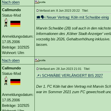
Nach oben
Callmundo
Verfasst am: 8 Jun 2023 20:22 Titel:
Status-Mod
🗯️🗣ℹ️ Neuer Vertrag: Köln mit Schwäbe einig
Marvin Schwäbe (28) soll auch in den nächste
Informationen des ‚Kölner Stadt-Anzeiger‘ ver
Anmeldungsdatum:
vorzeitig bis 2026, Gehaltserhöhung inklusive.
17.05.2006
lassen.
Beiträge: 102925
Wohnort: Ulm
Nach oben
Callmundo
Verfasst am: 28 Jun 2023 21:01 Titel:
Status-Mod
📌ℹ️ SCHWÄBE VERLÄNGERT BIS 2027
Der 1. FC Köln hat den Vertrag mit Marvin Sc
war im Sommer 2021 zum FC gewechselt und h
Anmeldungsdatum:
17.05.2006
Beiträge: 102925
Wohnort: Ulm