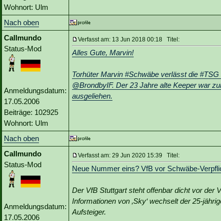
Wohnort: Ulm
Nach oben
Callmundo
Verfasst am: 13 Jun 2018 00:18 Titel:
Status-Mod
Alles Gute, Marvin!
Torhüter Marvin #Schwäbe verlässt die #TSG
@BrondbyIF. Der 23 Jahre alte Keeper war z
Anmeldungsdatum:
ausgeliehen.
17.05.2006
Beiträge: 102925
Wohnort: Ulm
Nach oben
Callmundo
Verfasst am: 29 Jun 2020 15:39 Titel:
Status-Mod
Neue Nummer eins? VfB vor Schwäbe-Verpfli
Der VfB Stuttgart steht offenbar dicht vor de
Informationen von ‚Sky‘ wechselt der 25-jäh
Anmeldungsdatum:
Aufsteiger.
17.05.2006