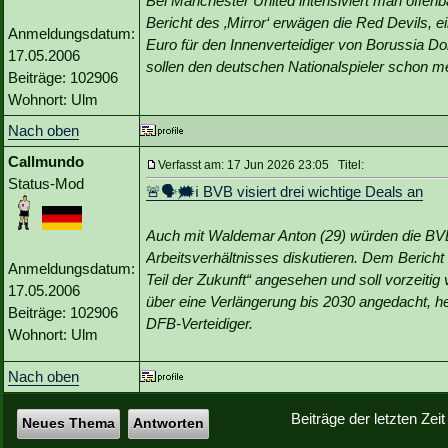
Bei Manchester United intensiviert man offe
Bericht des ‚Mirror‘ erwägen die Red Devils, 
Anmeldungsdatum:
Euro für den Innenverteidiger von Borussia 
17.05.2006
sollen den deutschen Nationalspieler schon m
Beiträge: 102906
Wohnort: Ulm
Nach oben
Callmundo
Verfasst am: 17 Jun 2026 23:05 Titel:
Status-Mod
🚨🗣🗯️ℹ️ BVB visiert drei wichtige Deals an
Auch mit Waldemar Anton (29) würden die BV
Arbeitsverhältnisses diskutieren. Dem Berich
Anmeldungsdatum:
Teil der Zukunft“ angesehen und soll vorzeit
17.05.2006
über eine Verlängerung bis 2030 angedacht, he
Beiträge: 102906
DFB-Verteidiger.
Wohnort: Ulm
Nach oben
Beiträge der letzten Zei
Neues Thema
Antworten