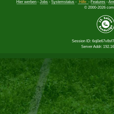
Hier werben
-
Jobs
-
Systemstatus
-
Hilfe
-
Features
-
An
© 2000-2026 comu
Session ID: 6oj0e67v8sf
Server Addr: 192.1