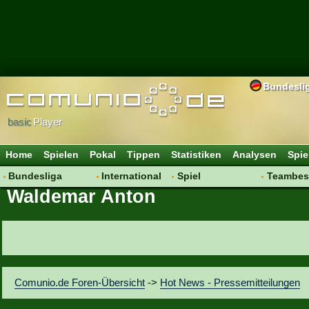
Bundesli
basic
Player
Home
Spielen
Pokal
Tippen
Statistiken
Analysen
Spie
Bundesliga
International
Spiel
Teambes
Waldemar Anton
Hot News
Vereine
Regeln & Tipps
Bewertu
Talk
WM 2014
Mitgliedersuche
Transfer
Spielanalyse
Aufstellu
Vereinsdiskussion
Saisonü
Vereinsfragen
Comunio.de Foren-Übersicht
->
Hot News - Pressemitteilungen