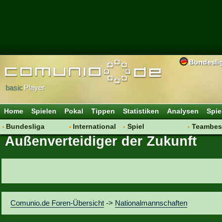
Bundesli
basic
Player
Home
Spielen
Pokal
Tippen
Statistiken
Analysen
Spie
Bundesliga
International
Spiel
Teambes
Außenverteidiger der Zukunft
Hot News
Vereine
Regeln & Tipps
Bewertu
Talk
WM 2014
Mitgliedersuche
Transfer
Spielanalyse
Aufstellu
Vereinsdiskussion
Saisonü
Vereinsfragen
Comunio.de Foren-Übersicht
->
Nationalmannschaften