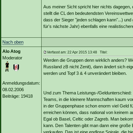
Aus meiner Sicht spricht hier nichts dagege
stellt die CL den bedeutendsten Vereinswettwe
dass der Sieger "jeden schlagen kann"...) und
für's nächste Jahr) ebenfalls eine realistisc
Nach oben
Alo Atog
Verfasst am: 22 Apr 2015 13:48 Titel:
Moderator
Werden die Gruppen denn wirklich anders? Wen
Russland zB nicht Zenit), dann ändert sich ei
werden und Topf 3 & 4 unverändert bleiben.
Anmeldungsdatum:
08.02.2006
Und zum Thema Leistungs-/Geldunterschied: kla
Beiträge: 19418
Teams, in die kleinere Mannschaften kaum v
in der Gruppenphase schon enorm viel Geld für
erreichen können, dass national von keinem a
Egal ob Basel, Celtic oder Zagreb. Man bekomm
kann. Den Talenten gibt man dann eine große
verkaufen. Das ist eine endlose Spirale, die 