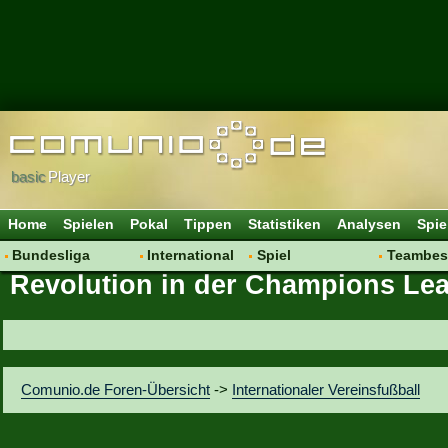
basic
Player
Home
Spielen
Pokal
Tippen
Statistiken
Analysen
Spie
Bundesliga
International
Spiel
Teambes
Revolution in der Champions Le
Hot News
Vereine
Regeln & Tipps
Bewertu
Talk
WM 2014
Mitgliedersuche
Transfer
Spielanalyse
Aufstellu
Vereinsdiskussion
Saisonü
Comunio.de Foren-Übersicht
->
Internationaler Vereinsfußball
Vereinsfragen