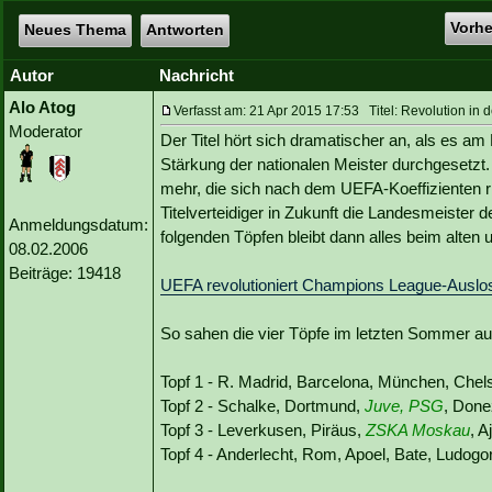
Vorh
Neues Thema
Antworten
Autor
Nachricht
Alo Atog
Verfasst am: 21 Apr 2015 17:53 Titel: Revolution i
Moderator
Der Titel hört sich dramatischer an, als es am 
Stärkung der nationalen Meister durchgesetzt
mehr, die sich nach dem UEFA-Koeffizienten r
Titelverteidiger in Zukunft die Landesmeister d
Anmeldungsdatum:
folgenden Töpfen bleibt dann alles beim alten 
08.02.2006
Beiträge: 19418
UEFA revolutioniert Champions League-Auslo
So sahen die vier Töpfe im letzten Sommer au
Topf 1 - R. Madrid, Barcelona, München, Chels
Topf 2 - Schalke, Dortmund,
Juve, PSG
, Done
Topf 3 - Leverkusen, Piräus,
ZSKA Moskau
, A
Topf 4 - Anderlecht, Rom, Apoel, Bate, Ludog