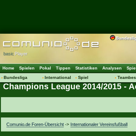
Bundesli
basic
Player
Home
Spielen
Pokal
Tippen
Statistiken
Analysen
Spie
Bundesliga
International
Spiel
Teambes
Champions League 2014/2015 - Ac
Hot News
Vereine
Regeln & Tipps
Bewertu
Talk
WM 2014
Mitgliedersuche
Transfer
Spielanalyse
Aufstellu
Vereinsdiskussion
Saisonü
Vereinsfragen
Comunio.de Foren-Übersicht
->
Internationaler Vereinsfußball