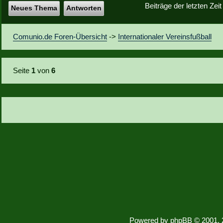
Beiträge der letzten Zei
Neues Thema
Antworten
Comunio.de Foren-Übersicht
->
Internationaler Vereinsfußball
Seite
1
von
6
Powered by
phpBB
© 2001, 