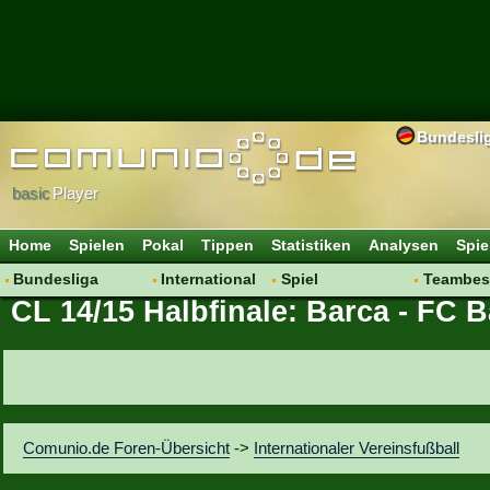
Bundesli
basic
Player
Home
Spielen
Pokal
Tippen
Statistiken
Analysen
Spie
Bundesliga
International
Spiel
Teambes
CL 14/15 Halbfinale: Barca - FC 
Hot News
Vereine
Regeln & Tipps
Bewertu
Talk
WM 2014
Mitgliedersuche
Transfer
Spielanalyse
Aufstellu
Vereinsdiskussion
Saisonü
Vereinsfragen
Comunio.de Foren-Übersicht
->
Internationaler Vereinsfußball