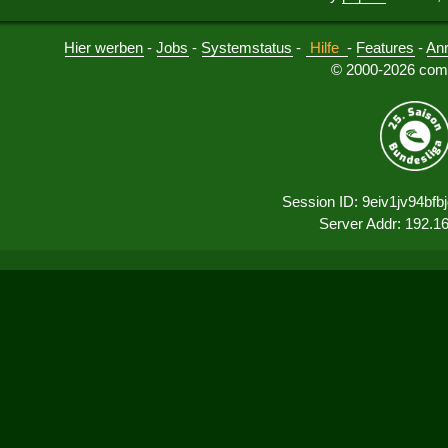
Hier werben
-
Jobs
-
Systemstatus
-
Hilfe
-
Features
-
An
© 2000-2026 comu
Session ID: 9eiv1jv94bf
Server Addr: 192.1