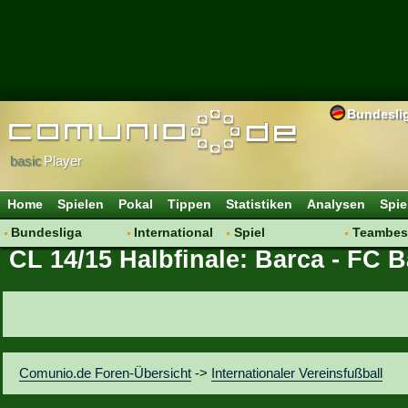
Bundesli
basic
Player
Home
Spielen
Pokal
Tippen
Statistiken
Analysen
Spie
Bundesliga
International
Spiel
Teambes
CL 14/15 Halbfinale: Barca - FC 
Hot News
Vereine
Regeln & Tipps
Bewertu
Talk
WM 2014
Mitgliedersuche
Transfer
Spielanalyse
Aufstellu
Vereinsdiskussion
Saisonü
Vereinsfragen
Comunio.de Foren-Übersicht
->
Internationaler Vereinsfußball