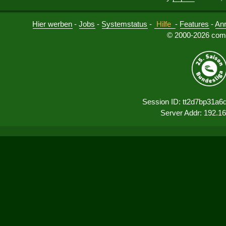
Hier werben
-
Jobs
-
Systemstatus
-
Hilfe
-
Features
-
An
© 2000-2026 comu
Session ID: tt2d7bp31a6
Server Addr: 192.1