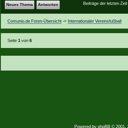
Beiträge der letzten Zei
Neues Thema
Antworten
Comunio.de Foren-Übersicht
->
Internationaler Vereinsfußball
Seite
1
von
6
Powered by
phpBB
© 2001, 