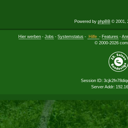
Powered by
phpBB
© 2001, 
Hier werben
-
Jobs
-
Systemstatus
-
Hilfe
-
Features
-
An
© 2000-2026 comu
Session ID: 3cjk2fn78di
Server Addr: 192.1