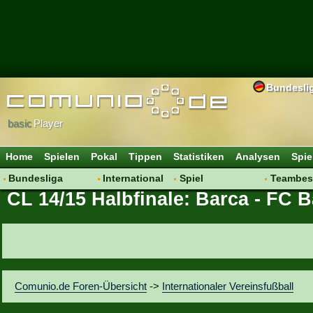
Bundesli
basic
Player
Home
Spielen
Pokal
Tippen
Statistiken
Analysen
Spie
Bundesliga
International
Spiel
Teambes
CL 14/15 Halbfinale: Barca - FC 
Hot News
Vereine
Regeln & Tipps
Bewertu
Talk
WM 2014
Mitgliedersuche
Transfer
Spielanalyse
Aufstellu
Vereinsdiskussion
Saisonü
Vereinsfragen
Comunio.de Foren-Übersicht
->
Internationaler Vereinsfußball