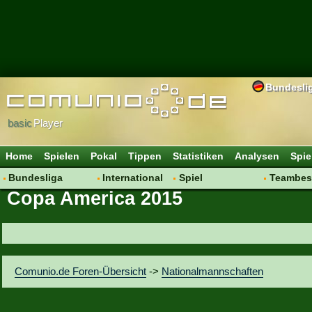
Bundesli
basic
Player
Home
Spielen
Pokal
Tippen
Statistiken
Analysen
Spie
Bundesliga
International
Spiel
Teambes
Copa America 2015
Hot News
Vereine
Regeln & Tipps
Bewertu
Talk
WM 2014
Mitgliedersuche
Transfer
Spielanalyse
Aufstellu
Vereinsdiskussion
Saisonü
Comunio.de Foren-Übersicht
->
Nationalmannschaften
Vereinsfragen