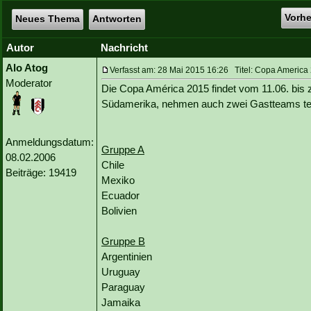
Vorh
Neues Thema
Antworten
Autor
Nachricht
Alo Atog
Verfasst am: 28 Mai 2015 16:26 Titel: Copa America
Moderator
Die Copa América 2015 findet vom 11.06. bis z
Südamerika, nehmen auch zwei Gastteams tei
Anmeldungsdatum:
Gruppe A
08.02.2006
Chile
Beiträge: 19419
Mexiko
Ecuador
Bolivien
Gruppe B
Argentinien
Uruguay
Paraguay
Jamaika