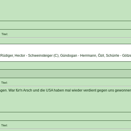
Titel:
, Rüdiger, Hector - Schweinsteiger (C), Gündogan - Herrmann, Özil, Schürrle - Götze
Titel:
sagen. War für'n Arsch und die USA haben mal wieder verdient gegen uns gewonne
Titel: