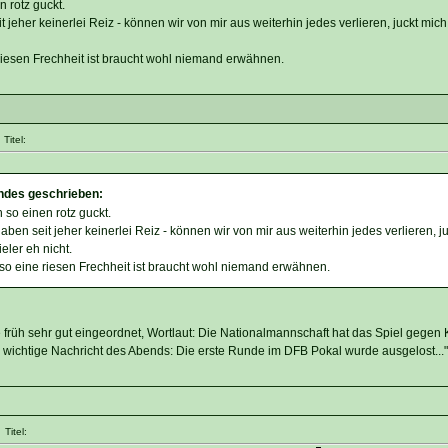
 rotz guckt.
 jeher keinerlei Reiz - können wir von mir aus weiterhin jedes verlieren, juckt mic
iesen Frechheit ist braucht wohl niemand erwähnen.
Titel:
ndes geschrieben:
so einen rotz guckt.
ben seit jeher keinerlei Reiz - können wir von mir aus weiterhin jedes verlieren, ju
eler eh nicht.
so eine riesen Frechheit ist braucht wohl niemand erwähnen.
 früh sehr gut eingeordnet, Wortlaut: Die Nationalmannschaft hat das Spiel gegen 
ch wichtige Nachricht des Abends: Die erste Runde im DFB Pokal wurde ausgelost..."
Titel: