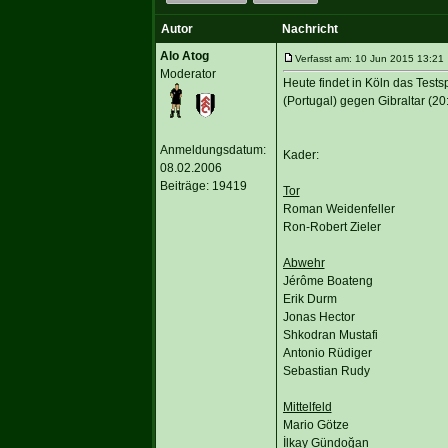
Autor
Nachricht
Alo Atog
Verfasst am: 10 Jun 2015 13:21 T
Moderator
Heute findet in Köln das Tests
(Portugal) gegen Gibraltar (20:
Anmeldungsdatum:
Kader:
08.02.2006
Beiträge: 19419
Tor
Roman Weidenfeller
Ron-Robert Zieler
Abwehr
Jérôme Boateng
Erik Durm
Jonas Hector
Shkodran Mustafi
Antonio Rüdiger
Sebastian Rudy
Mittelfeld
Mario Götze
İlkay Gündoğan