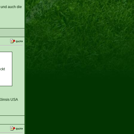
h und auch die
ckt
Klinsis USA