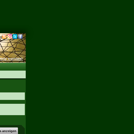
Help translate!
a anzeigen