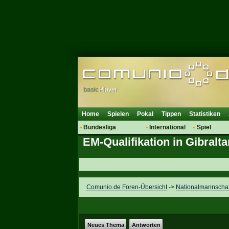
basic
Player
Home
Spielen
Pokal
Tippen
Statistiken
Bundesliga
International
Spiel
EM-Qualifikation in Gibralt
Hot News
Vereine
Regeln & 
Talk
WM 2014
Mitglieder
Spielanalyse
Vereinsdiskussion
Comunio.de Foren-Übersicht
->
Nationalmannscha
Vereinsfragen
Neues Thema
Antworten