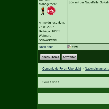
Löw mit der Nagelfeile! Sofort
Management
Anmeldungsdatum:
25.08.2007
Beiträge: 16365
Wohnort:
Schwarzwald
Nach oben
Neues Thema
Antworten
Comunio.de Foren-Übersicht
->
Nationalmannscha
Seite
1
von
1