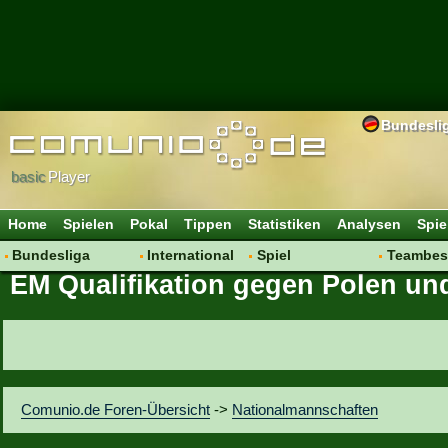
Bundesli
basic
Player
Home
Spielen
Pokal
Tippen
Statistiken
Analysen
Spie
Bundesliga
International
Spiel
Teambes
EM Qualifikation gegen Polen und
Hot News
Vereine
Regeln & Tipps
Bewertu
Talk
WM 2014
Mitgliedersuche
Transfer
Spielanalyse
Aufstellu
Vereinsdiskussion
Saisonü
Vereinsfragen
Comunio.de Foren-Übersicht
->
Nationalmannschaften