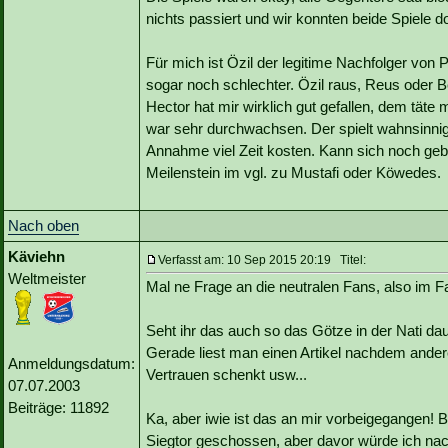
nichts passiert und wir konnten beide Spiele d
Für mich ist Özil der legitime Nachfolger von 
sogar noch schlechter. Özil raus, Reus oder Be
Hector hat mir wirklich gut gefallen, dem täte 
war sehr durchwachsen. Der spielt wahnsinnig v
Annahme viel Zeit kosten. Kann sich noch gebe
Meilenstein im vgl. zu Mustafi oder Köwedes.
Nach oben
Käviehn
Verfasst am: 10 Sep 2015 20:19 Titel:
Weltmeister
Mal ne Frage an die neutralen Fans, also im Fa
Seht ihr das auch so das Götze in der Nati dau
Gerade liest man einen Artikel nachdem ander
Anmeldungsdatum:
Vertrauen schenkt usw...
07.07.2003
Beiträge: 11892
Ka, aber iwie ist das an mir vorbeigegangen! B
Siegtor geschossen, aber davor würde ich nach