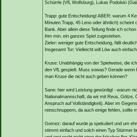
Schürrle (VfL Wolfsburg), Lukas Podolski (Ga
Trapp: gute Entscheidung! ABER: warum 4 Kee
Minuten Trapp, 45 Leno oder ähnlich) scheint o
Bank. Aber allein diese Teilung finde ich schon
ihm min. ein ganzes Spiel zugestehen.
Zieler: weniger gute Entscheidung, fällt deutli
Insgesamt Tor: Vielleicht will Löw auch einf
Kruse: Unabhängig von der Spielweise, die ich 
den VfL gespielt. Muss sowas? Gerade wenn Kr
man Kruse die nicht auch geben können?
Sane: hier wird Leistung gewürdigt - warum nic
Nationalmannschaft, da wir mit Reus, Götze, Öz
Anspruch auf Vollständigkeit). Aber im Gegen
reinschnuppern, da auch einige fehlen, sollte
Gomez: darauf wurde ja spekuliert und um ehrli
stimmt einfach und solch einen Typ Stürmer br
und erst recht nicht einer der falschen 9er. Klar