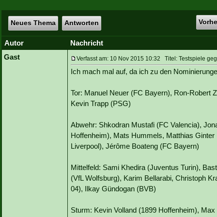
Vorh
Neues Thema
Antworten
Autor
Nachricht
Gast
Verfasst am: 10 Nov 2015 10:32 Titel: Testspiele ge
Ich mach mal auf, da ich zu den Nominierunge
Tor: Manuel Neuer (FC Bayern), Ron-Robert Z
Kevin Trapp (PSG)
Abwehr: Shkodran Mustafi (FC Valencia), Jon
Hoffenheim), Mats Hummels, Matthias Ginter
Liverpool), Jérôme Boateng (FC Bayern)
Mittelfeld: Sami Khedira (Juventus Turin), Bas
(VfL Wolfsburg), Karim Bellarabi, Christoph 
04), Ilkay Gündogan (BVB)
Sturm: Kevin Volland (1899 Hoffenheim), Max