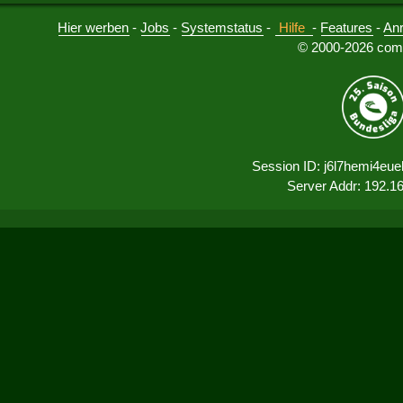
Hier werben
-
Jobs
-
Systemstatus
-
Hilfe
-
Features
-
An
© 2000-2026 comu
Session ID: j6l7hemi4eu
Server Addr: 192.1