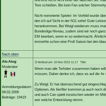
Tore schießen. Bin kein Fan solcher Stürmertyp
Nicht nominierte Spieler: Im Vorfeld wurde über
den ich auf Sicht in der N11 sehe! Gute Leistu
herankommen. Bei Weigl wiederum muss man ab
Bundesliga Niveau, zudem sind wir noch ganz 
EM beerben, wenn er so weitermacht. Ähnliche
immerhin schon eine Profi Saison bei den blaue
Nach oben
Alo Atog
Verfasst am: 10 Nov 2015 11:17 Titel:
Moderator
Wenn man alle Torhüter zusammen haben will
müssen. Daher denke ich, dass es auf die 4x 
Zu Weigl. Er hat überraschend gut eingeschla
Anmeldungsdatum:
Optionen. Als 6er/8er kommen ja auch noch die
08.02.2006
und auch Can spielt inzwischen wieder im Mitte
Beiträge: 19419
wer welche Entwicklung nimmt.