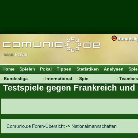
Bundesli
basic
Player
Home
Spielen
Pokal
Tippen
Statistiken
Analysen
Spie
Bundesliga
International
Spiel
Teambes
Testspiele gegen Frankreich und 
Hot News
Vereine
Regeln & Tipps
Bewertu
Talk
WM 2014
Mitgliedersuche
Transfer
Spielanalyse
Aufstellu
Vereinsdiskussion
Saisonü
Vereinsfragen
Comunio.de Foren-Übersicht
->
Nationalmannschaften