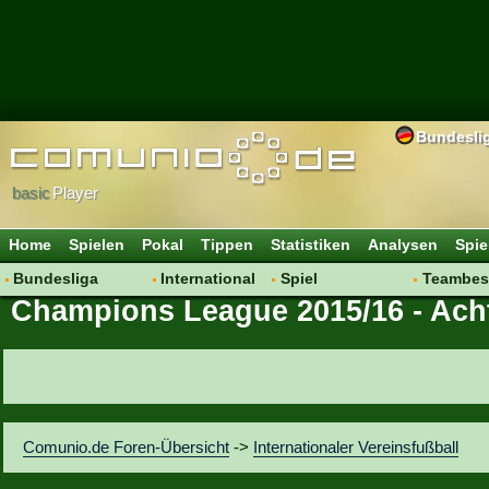
Bundesli
basic
Player
Home
Spielen
Pokal
Tippen
Statistiken
Analysen
Spie
Bundesliga
International
Spiel
Teambes
Champions League 2015/16 - Acht
Hot News
Vereine
Regeln & Tipps
Bewertu
Talk
WM 2014
Mitgliedersuche
Transfer
Spielanalyse
Aufstellu
Vereinsdiskussion
Saisonü
Vereinsfragen
Comunio.de Foren-Übersicht
->
Internationaler Vereinsfußball