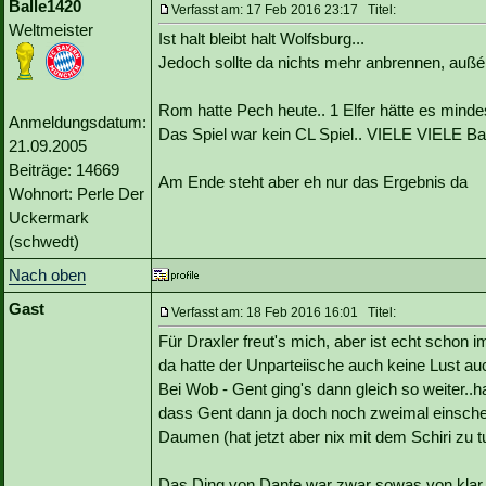
Balle1420
Verfasst am: 17 Feb 2016 23:17 Titel:
Weltmeister
Ist halt bleibt halt Wolfsburg...
Jedoch sollte da nichts mehr anbrennen, außér
Rom hatte Pech heute.. 1 Elfer hätte es mind
Anmeldungsdatum:
Das Spiel war kein CL Spiel.. VIELE VIELE Bal
21.09.2005
Beiträge: 14669
Am Ende steht aber eh nur das Ergebnis da
Wohnort: Perle Der
Uckermark
(schwedt)
Nach oben
Gast
Verfasst am: 18 Feb 2016 16:01 Titel:
Für Draxler freut's mich, aber ist echt schon
da hatte der Unparteiische auch keine Lust 
Bei Wob - Gent ging's dann gleich so weiter..
dass Gent dann ja doch noch zweimal einsche
Daumen (hat jetzt aber nix mit dem Schiri zu tu
Das Ding von Dante war zwar sowas von klar, a