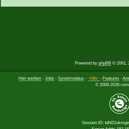
Powered by
phpBB
© 2001, 
Hier werben
-
Jobs
-
Systemstatus
-
Hilfe
-
Features
-
An
© 2000-2026 comu
Session ID: tdhl22okmge
Server Addr: 192.1