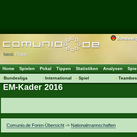
Bundesli
basic
Player
Home
Spielen
Pokal
Tippen
Statistiken
Analysen
Spie
Bundesliga
International
Spiel
Teambes
EM-Kader 2016
Hot News
Vereine
Regeln & Tipps
Bewertu
Talk
WM 2014
Mitgliedersuche
Transfer
Spielanalyse
Aufstellu
Vereinsdiskussion
Saisonü
Vereinsfragen
Comunio.de Foren-Übersicht
->
Nationalmannschaften