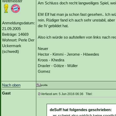
Weltmeister
Am Schluss doch recht langweiliges Spiel, wei
EM Elf hat man ja schon fast gesehen.. Ich w
rein. Rüdiger fand ich auch sehr unstabil, ab
Anmeldungsdatum:
die IV gebildet hat.
21.09.2005
Beiträge: 14669
Also ich würde so aufstellen von links nach re
Wohnort: Perle Der
Uckermark
Neuer
(schwedt)
Hector - Kimmi - Jerome - Höwedes
Kroos - Khedira
Draxler - Götze - Müller
Gomez
Nach oben
Gast
Verfasst am: 5 Jun 2016 06:36 Titel:
deSuff hat folgendes geschrieben:
...es scheint also wirklich keine sport