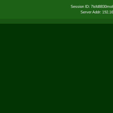
Session ID: 7lsfd8830mo
Server Addr: 192.1