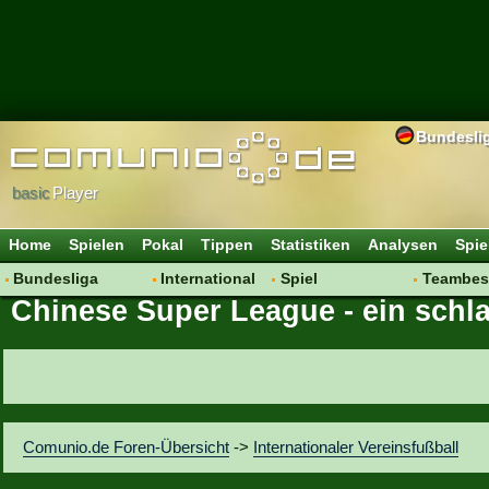
Bundesli
basic
Player
Home
Spielen
Pokal
Tippen
Statistiken
Analysen
Spie
Bundesliga
International
Spiel
Teambes
Chinese Super League - ein schl
Hot News
Vereine
Regeln & Tipps
Bewertu
Talk
WM 2014
Mitgliedersuche
Transfer
Spielanalyse
Aufstellu
Vereinsdiskussion
Saisonü
Vereinsfragen
Comunio.de Foren-Übersicht
->
Internationaler Vereinsfußball