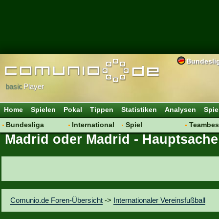
Bundesli
basic
Player
Home
Spielen
Pokal
Tippen
Statistiken
Analysen
Spie
Bundesliga
International
Spiel
Teambes
Madrid oder Madrid - Hauptsache 
Hot News
Vereine
Regeln & Tipps
Bewertu
Talk
WM 2014
Mitgliedersuche
Transfer
Spielanalyse
Aufstellu
Vereinsdiskussion
Saisonü
Vereinsfragen
Comunio.de Foren-Übersicht
->
Internationaler Vereinsfußball