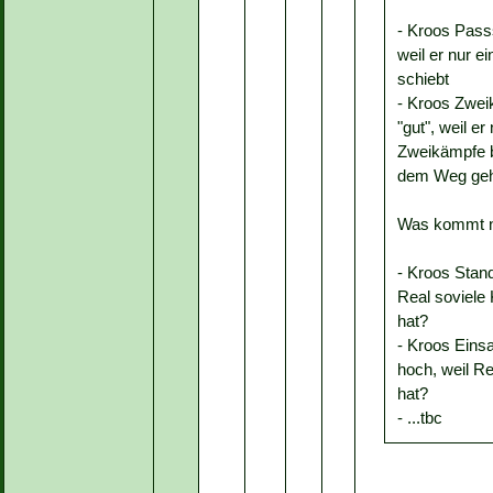
- Kroos Passst
weil er nur e
schiebt
- Kroos Zweik
"gut", weil er
Zweikämpfe b
dem Weg ge
Was kommt 
- Kroos Stand
Real soviele 
hat?
- Kroos Einsa
hoch, weil Re
hat?
- ...tbc