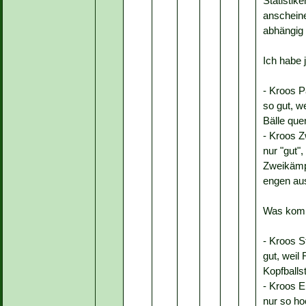
Statistike
anscheine
abhängig
Ich habe 
- Kroos Pa
so gut, we
Bälle que
- Kroos Z
nur "gut",
Zweikämpf
engen au
Was kom
- Kroos S
gut, weil 
Kopfballs
- Kroos E
nur so ho