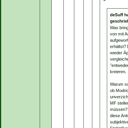
deSuff h
geschrie
Was bring
von mit A
aufgewor
erhältst?
wieder Äp
vergleich
"entweder
kreieren.
Warum sol
ob Modri
unverzich
MF stelle
müssen? 
diese Ant
subjekti