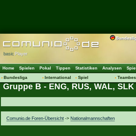
Bundesli
basic
Player
Home
Spielen
Pokal
Tippen
Statistiken
Analysen
Spie
Bundesliga
International
Spiel
Teambes
Gruppe B - ENG, RUS, WAL, SLK
Hot News
Vereine
Regeln & Tipps
Bewertu
Talk
WM 2014
Mitgliedersuche
Transfer
Spielanalyse
Aufstellu
Vereinsdiskussion
Saisonü
Comunio.de Foren-Übersicht
->
Nationalmannschaften
Vereinsfragen