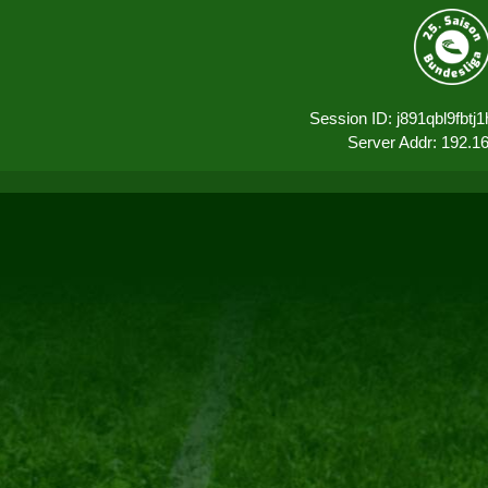
Session ID: j891qbl9fbt
Server Addr: 192.1