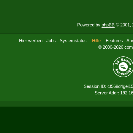
Powered by
phpBB
© 2001, 
Hier werben
-
Jobs
-
Systemstatus
-
Hilfe
-
Features
-
An
© 2000-2026 comu
Session ID: cf568d4gei1
Server Addr: 192.1