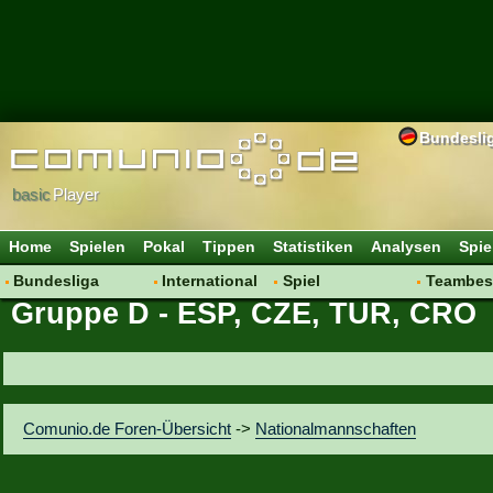
Bundesli
basic
Player
Home
Spielen
Pokal
Tippen
Statistiken
Analysen
Spie
Bundesliga
International
Spiel
Teambes
Gruppe D - ESP, CZE, TUR, CRO
Hot News
Vereine
Regeln & Tipps
Bewertu
Talk
WM 2014
Mitgliedersuche
Transfer
Spielanalyse
Aufstellu
Vereinsdiskussion
Saisonü
Comunio.de Foren-Übersicht
->
Nationalmannschaften
Vereinsfragen