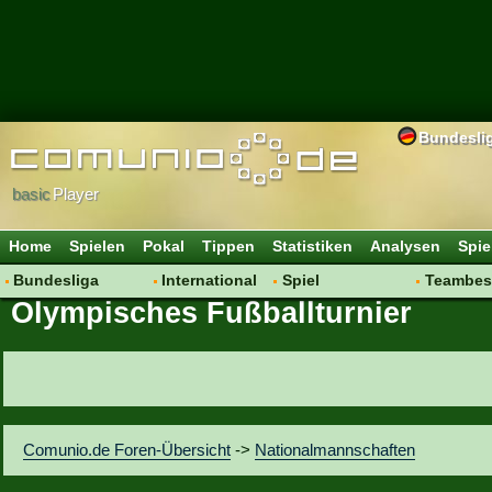
Bundesli
basic
Player
Home
Spielen
Pokal
Tippen
Statistiken
Analysen
Spie
Bundesliga
International
Spiel
Teambes
Olympisches Fußballturnier
Hot News
Vereine
Regeln & Tipps
Bewertu
Talk
WM 2014
Mitgliedersuche
Transfer
Spielanalyse
Aufstellu
Vereinsdiskussion
Saisonü
Vereinsfragen
Comunio.de Foren-Übersicht
->
Nationalmannschaften