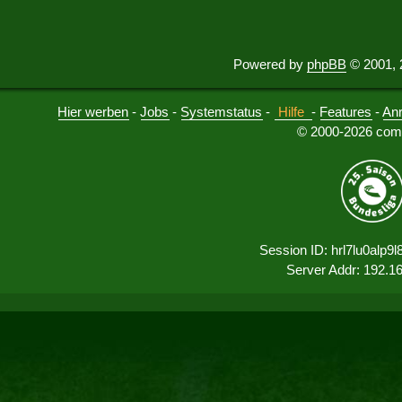
Powered by
phpBB
© 2001, 
Hier werben
-
Jobs
-
Systemstatus
-
Hilfe
-
Features
-
An
© 2000-2026 comu
Session ID: hrl7lu0alp9
Server Addr: 192.1