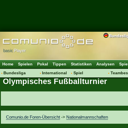
Bundesli
basic
Player
Home
Spielen
Pokal
Tippen
Statistiken
Analysen
Spie
Bundesliga
International
Spiel
Teambes
Olympisches Fußballturnier
Hot News
Vereine
Regeln & Tipps
Bewertu
Talk
WM 2014
Mitgliedersuche
Transfer
Spielanalyse
Aufstellu
Vereinsdiskussion
Saisonü
Vereinsfragen
Comunio.de Foren-Übersicht
->
Nationalmannschaften