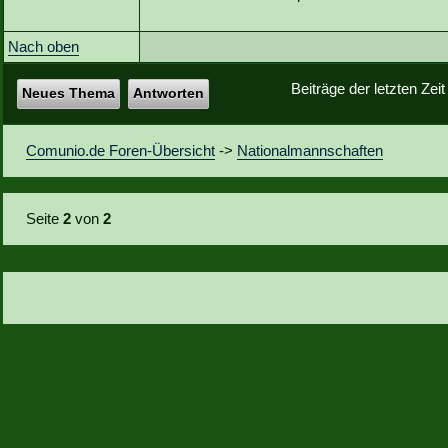
Nach oben
Beiträge der letzten Zei
Neues Thema
Antworten
Comunio.de Foren-Übersicht
->
Nationalmannschaften
Seite
2
von
2