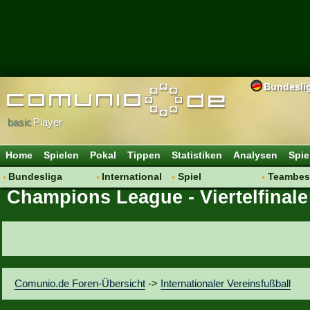
Bundesli
basic
Player
Home
Spielen
Pokal
Tippen
Statistiken
Analysen
Spie
Bundesliga
International
Spiel
Teambes
Champions League - Viertelfinale
Hot News
Vereine
Regeln & Tipps
Bewertu
Talk
WM 2014
Mitgliedersuche
Transfer
Spielanalyse
Aufstellu
Vereinsdiskussion
Saisonü
Vereinsfragen
Comunio.de Foren-Übersicht
->
Internationaler Vereinsfußball