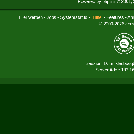
Powered by
phpBB
© 2001, 
Hier werben
-
Jobs
-
Systemstatus
-
Hilfe
-
Features
-
An
© 2000-2026 comu
Session ID: unfkladtsaj
Server Addr: 192.1