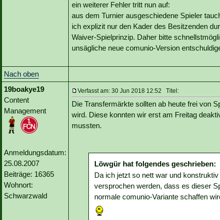
ein weiterer Fehler tritt nun auf:
aus dem Turnier ausgeschiedene Spieler tauch
ich explizit nur den Kader des Besitzenden dur
Waiver-Spielprinzip. Daher bitte schnellstmögli
unsägliche neue comunio-Version entschuldig
Nach oben
19boakye19
Verfasst am: 30 Jun 2018 12:52 Titel:
Content
Die Transfermärkte sollten ab heute frei von 
Management
wird. Diese konnten wir erst am Freitag deakti
mussten.
Anmeldungsdatum:
25.08.2007
Löwgür hat folgendes geschrieben:
Beiträge: 16365
Da ich jetzt so nett war und konstrukti
Wohnort:
versprochen werden, dass es dieser Spi
Schwarzwald
normale comunio-Variante schaffen wir