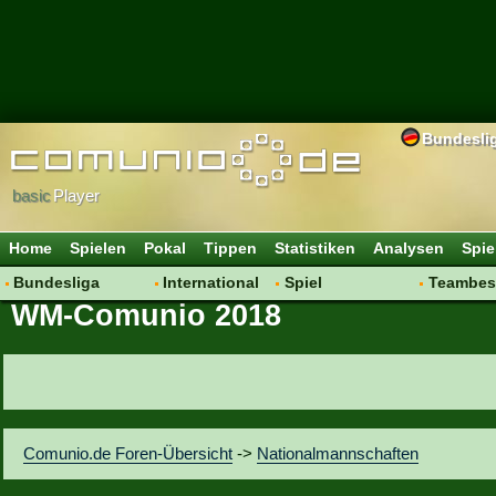
Bundesli
basic
Player
Home
Spielen
Pokal
Tippen
Statistiken
Analysen
Spie
Bundesliga
International
Spiel
Teambes
WM-Comunio 2018
Hot News
Vereine
Regeln & Tipps
Bewertu
Talk
WM 2014
Mitgliedersuche
Transfer
Spielanalyse
Aufstellu
Vereinsdiskussion
Saisonü
Vereinsfragen
Comunio.de Foren-Übersicht
->
Nationalmannschaften