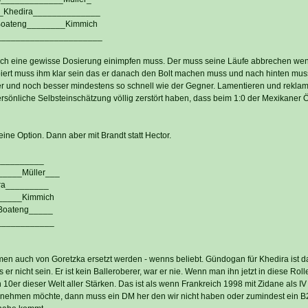
_Khedira______________
oateng________Kimmich
______________________
ch eine gewisse Dosierung einimpfen muss. Der muss seine Läufe abbrechen wen
biert muss ihm klar sein das er danach den Bolt machen muss und nach hinten mus
ter und noch besser mindestens so schnell wie der Gegner. Lamentieren und reklami
rsönliche Selbsteinschätzung völlig zerstört haben, dass beim 1:0 der Mexikaner Öz
ine Option. Dann aber mit Brandt statt Hector.
__________
____Müller___
ra_________
_____Kimmich
Boateng_____
____________
men auch von Goretzka ersetzt werden - wenns beliebt. Gündogan für Khedira ist 
s er nicht sein. Er ist kein Balleroberer, war er nie. Wenn man ihn jetzt in diese Roll
0er dieser Welt aller Stärken. Das ist als wenn Frankreich 1998 mit Zidane als IV 
snehmen möchte, dann muss ein DM her den wir nicht haben oder zumindest ein 