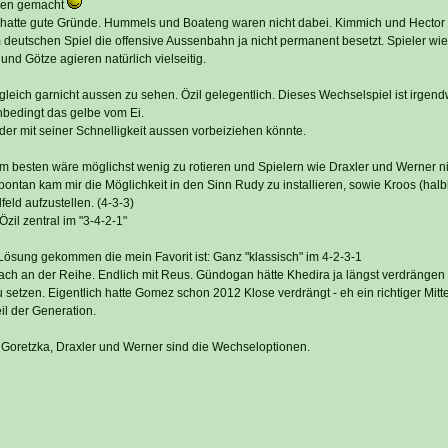
ken gemacht
hatte gute Gründe. Hummels und Boateng waren nicht dabei. Kimmich und Hector 
 deutschen Spiel die offensive Aussenbahn ja nicht permanent besetzt. Spieler wie
und Götze agieren natürlich vielseitig.
leich garnicht aussen zu sehen. Özil gelegentlich. Dieses Wechselspiel ist irgend
bedingt das gelbe vom Ei.
der mit seiner Schnelligkeit aussen vorbeiziehen könnte.
m besten wäre möglichst wenig zu rotieren und Spielern wie Draxler und Werner n
ontan kam mir die Möglichkeit in den Sinn Rudy zu installieren, sowie Kroos (halbl
feld aufzustellen. (4-3-3)
zil zentral im "3-4-2-1"
r Lösung gekommen die mein Favorit ist: Ganz "klassisch" im 4-2-3-1
ch an der Reihe. Endlich mit Reus. Gündogan hätte Khedira ja längst verdrängen 
etzen. Eigentlich hatte Gomez schon 2012 Klose verdrängt - eh ein richtiger Mitte
il der Generation.
 Goretzka, Draxler und Werner sind die Wechseloptionen.