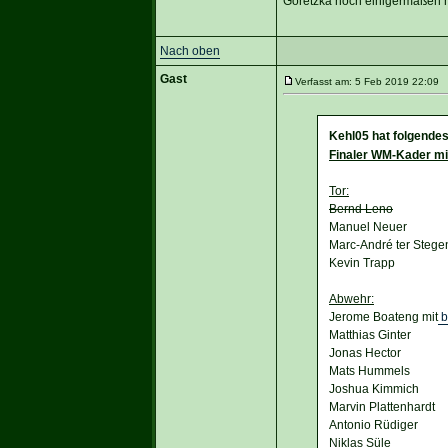
Goretzka noch einigermaßen 
Nach oben
Gast
Verfasst am: 5 Feb 2019 22:09 
Kehl05 hat folgende
Finaler WM-Kader mit
Tor:
Bernd Leno
Manuel Neuer
Marc-André ter Stege
Kevin Trapp
Abwehr:
Jerome Boateng mit
b
Matthias Ginter
Jonas Hector
Mats Hummels
Joshua Kimmich
Marvin Plattenhardt
Antonio Rüdiger
Niklas Süle