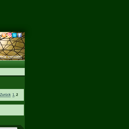
Help translate!
e
Zurück
1
,
2