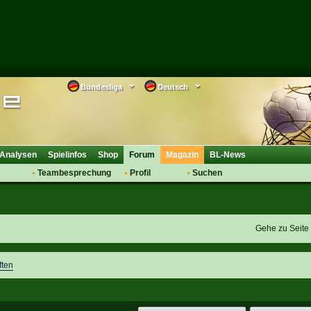
Bundesliga
Deutsch
Analysen
Spielinfos
Shop
Forum
Magazin
BL-News
Teambesprechung
Profil
Suchen
Anmelden
Tipps
Bewertungen
suche
Transfers & Co.
FAQ
Aufstellung
Support
Gehe zu Seit
Saisonübergang
ften