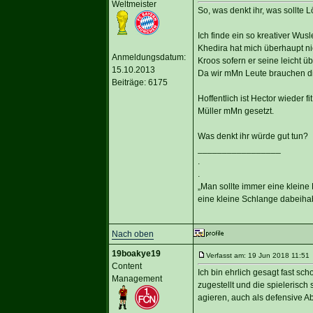
Weltmeister
So, was denkt ihr, was sollt
Ich finde ein so kreativer Wu
Khedira hat mich überhaupt ni
Anmeldungsdatum:
Kroos sofern er seine leicht üb
15.10.2013
Da wir mMn Leute brauchen d
Beiträge: 6175
Hoffentlich ist Hector wieder fit
Müller mMn gesetzt.
Was denkt ihr würde gut tun?
_________________
.
.
„Man sollte immer eine kleine
eine kleine Schlange dabeihab
Nach oben
19boakye19
Verfasst am: 19 Jun 2018 11:51 
Content
Ich bin ehrlich gesagt fast s
Management
zugestellt und die spielerisch 
agieren, auch als defensive A