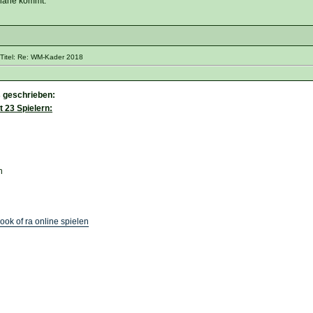
nahe kommt.
Titel: Re: WM-Kader 2018
s geschrieben:
 23 Spielern:
n
ook of ra online spielen