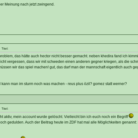
er Meinung nach jetzt zwingend.
Titel:
 problem, das hätte auch hector nicht besser gemacht. neben khedira fand ich kimm
icht vergessen, dass wir mit schweden einen anderen gegner kriegen, als die schn
ssen wir das spiel machen! gut, das darf man der mannschaft eigentlich auch g
vll kann man im sturm noch was machen - reus plus özil? gomez statt werner?
Titel:
ht aktiv, mein account wurde gelöscht. Vielleicht bin ich euch noch ein Begriff
ch gedulden. Auch der Beitrag heute im ZDF hat mal alle Möglichkeiten genannt: 