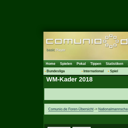
basic
Player
Home
Spielen
Pokal
Tippen
Statistiken
Bundesliga
International
Spiel
WM-Kader 2018
Hot News
Vereine
Regeln & 
Talk
WM 2014
Mitglieder
Spielanalyse
Vereinsdiskussion
Vereinsfragen
Comunio.de Foren-Übersicht
->
Nationalmannscha