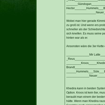
_______Gündogan________
Hector_______Hummels___B
__________________Neuer
Wobei man hier gerade Kimmi
zu groß ist. Und wenn ers pro
schneller als der Schiedsrich
sich kneifen. Es muss seine pe
hinten war als er.
Ansonsten wäre die 3er Kette e
______________Mir Latte__
_Reus___________________
_________Kroos_____Khedi
Brandt__________________
______Hummels___Süle___
______________Neuer____
Khedira kann in beiden Syste
Option. Kroos ist kein 6er, mus
beraubt man einem der besten 1
hätte. Wenn man Khedira rau