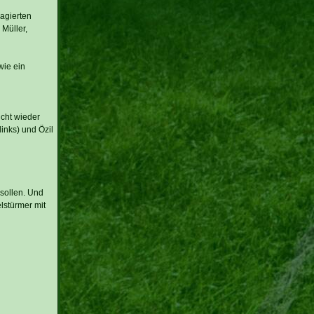
agierten
 Müller,
wie ein
icht wieder
inks) und Özil
sollen. Und
lstürmer mit