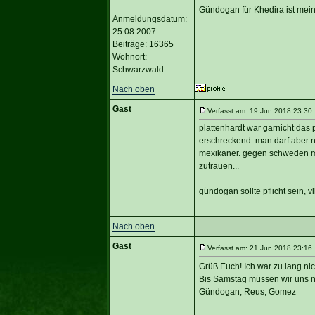
Gündogan für Khedira ist mein
Anmeldungsdatum:
25.08.2007
Beiträge: 16365
Wohnort:
Schwarzwald
Nach oben
Gast
Verfasst am: 19 Jun 2018 23:30 
plattenhardt war garnicht das
erschreckend. man darf aber n
mexikaner. gegen schweden mü
zutrauen...
gündogan sollte pflicht sein, 
Nach oben
Gast
Verfasst am: 21 Jun 2018 23:16 
Grüß Euch! Ich war zu lang nic
Bis Samstag müssen wir uns no
Gündogan, Reus, Gomez