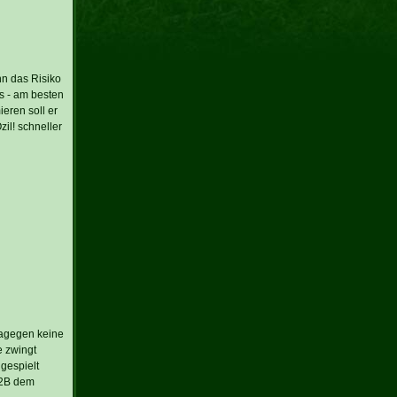
n das Risiko
s - am besten
eren soll er
il! schneller
dagegen keine
e zwingt
gespielt
B2B dem