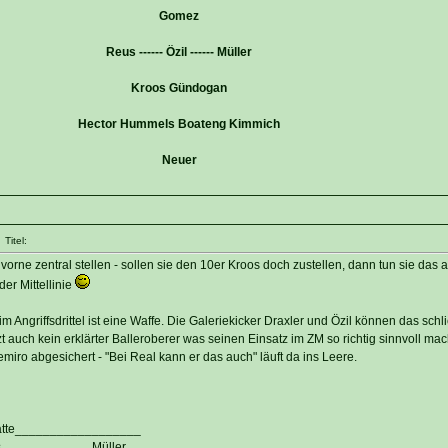
Gomez
Reus ------ Özil ------ Müller
Kroos Gündogan
Hector Hummels Boateng Kimmich
Neuer
Titel:
orne zentral stellen - sollen sie den 10er Kroos doch zustellen, dann tun sie das 
er Mittellinie
m Angriffsdrittel ist eine Waffe. Die Galeriekicker Draxler und Özil können das schli
tzt auch kein erklärter Balleroberer was seinen Einsatz im ZM so richtig sinnvoll ma
miro abgesichert - "Bei Real kann er das auch" läuft da ins Leere.
atte__________________
_____________Müller_