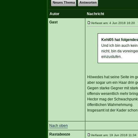
Neues Thema
Antworten
Autor
Nachricht
Gast
Verfasst am: 4 Jun 2018 16:20 T
Kehl05 hat folgende
Und ich bin auch kein
nicht. bin da vorein
einzustufen.
Höwedes hat seine Seite im ges
aber sogar um ein Haar drin 
Gegen starke Gegner mit stark
offensiv wesentlich mehr bring
Hector mag der Schwachpunkt i
öffentlichen Wahrnehmung.
Insgesamt ist der Kader schon
Nach oben
Rastabooze
Verfasst am: 19 Jun 2018 11:34 