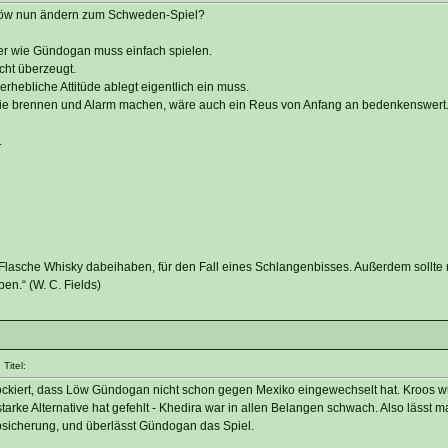
e Löw nun ändern zum Schweden-Spiel?
sler wie Gündogan muss einfach spielen.
cht überzeugt.
erhebliche Attitüde ablegt eigentlich ein muss.
ie brennen und Alarm machen, wäre auch ein Reus von Anfang an bedenkenswert
.
 Flasche Whisky dabeihaben, für den Fall eines Schlangenbisses. Außerdem sollt
en.“ (W. C. Fields)
Titel:
chockiert, dass Löw Gündogan nicht schon gegen Mexiko eingewechselt hat. Kroos 
starke Alternative hat gefehlt - Khedira war in allen Belangen schwach. Also lässt m
bsicherung, und überlässt Gündogan das Spiel.