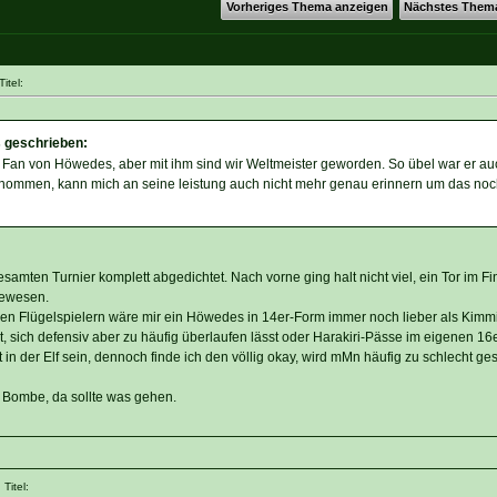
Vorheriges Thema anzeigen
Nächstes Them
itel:
s geschrieben:
 Fan von Höwedes, aber mit ihm sind wir Weltmeister geworden. So übel war er au
genommen, kann mich an seine leistung auch nicht mehr genau erinnern um das no
amten Turnier komplett abgedichtet. Nach vorne ging halt nicht viel, ein Tor im F
gewesen.
en Flügelspielern wäre mir ein Höwedes in 14er-Form immer noch lieber als Kimmi
t, sich defensiv aber zu häufig überlaufen lässt oder Harakiri-Pässe im eigenen 16er
n der Elf sein, dennoch finde ich den völlig okay, wird mMn häufig zu schlecht ge
 Bombe, da sollte was gehen.
Titel: