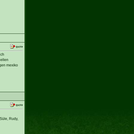
ich
ellen
egen mexiko
Süle, Rudy,