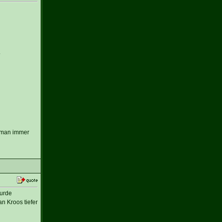
.
e man immer
wurde
an Kroos tiefer