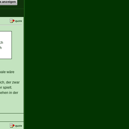
a anzeigen
ch
ch
inale wäre
ch, der zwar
 spielt.
sehen in der