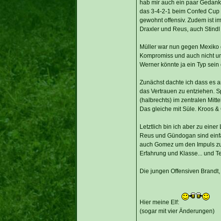
hab mir auch ein paar Gedan
das 3-4-2-1 beim Confed Cup 
gewohnt offensiv. Zudem ist im
Draxler und Reus, auch Stindl 
Müller war nun gegen Mexiko g
Kompromiss und auch nicht un
Werner könnte ja ein Typ sein 
Zunächst dachte ich dass es a
das Vertrauen zu entziehen. Sp
(halbrechts) im zentralen Mittel
Das gleiche mit Süle. Kroos & Ö
Letztlich bin ich aber zu eine
Reus und Gündogan sind einfa
auch Gomez um den Impuls zu s
Erfahrung und Klasse... und Te
Die jungen Offensiven Brandt,
Hier meine Elf:
(sogar mit vier Änderungen)