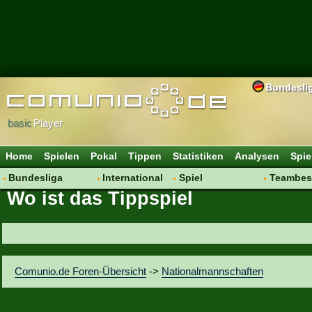
Bundesli
basic
Player
Home
Spielen
Pokal
Tippen
Statistiken
Analysen
Spie
Bundesliga
International
Spiel
Teambes
Wo ist das Tippspiel
Hot News
Vereine
Regeln & Tipps
Bewertu
Talk
WM 2014
Mitgliedersuche
Transfer
Spielanalyse
Aufstellu
Vereinsdiskussion
Saisonü
Comunio.de Foren-Übersicht
->
Nationalmannschaften
Vereinsfragen