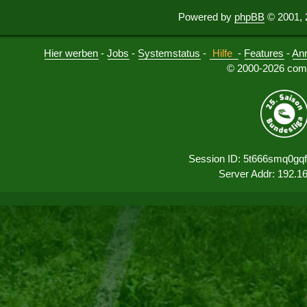
Powered by
phpBB
© 2001, 
Hier werben
-
Jobs
-
Systemstatus
-
Hilfe
-
Features
-
An
© 2000-2026 comu
Session ID: 5t666smq0gq
Server Addr: 192.1