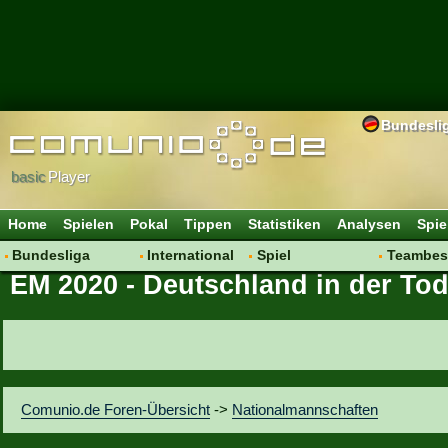
Bundesli
basic
Player
Home
Spielen
Pokal
Tippen
Statistiken
Analysen
Spie
Bundesliga
International
Spiel
Teambes
EM 2020 - Deutschland in der To
Hot News
Vereine
Regeln & Tipps
Bewertu
Talk
WM 2014
Mitgliedersuche
Transfer
Spielanalyse
Aufstellu
Vereinsdiskussion
Saisonü
Vereinsfragen
Comunio.de Foren-Übersicht
->
Nationalmannschaften