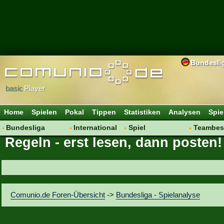
Bundesli
basic
Player
Home
Spielen
Pokal
Tippen
Statistiken
Analysen
Spie
Bundesliga
International
Spiel
Teambes
Regeln - erst lesen, dann posten!
Hot News
Vereine
Regeln & Tipps
Bewertu
Talk
WM 2014
Mitgliedersuche
Transfer
Spielanalyse
Aufstellu
Vereinsdiskussion
Saisonü
Comunio.de Foren-Übersicht
->
Bundesliga - Spielanalyse
Vereinsfragen