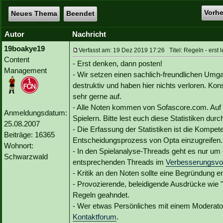
Vorh
Neues Thema
Beendet
Autor
Nachricht
19boakye19
Verfasst am: 19 Dez 2019 17:26 Titel: Regeln - erst 
Content
- Erst denken, dann posten!
Management
- Wir setzen einen sachlich-freundlichen Umg
destruktiv und haben hier nichts verloren. Ko
sehr gerne auf.
- Alle Noten kommen von Sofascore.com. Auf de
Anmeldungsdatum:
Spielern. Bitte lest euch diese Statistiken durch
25.08.2007
- Die Erfassung der Statistiken ist die Kompe
Beiträge: 16365
Entscheidungsprozess von Opta einzugreifen.
Wohnort:
- In den Spielanalyse-Threads geht es nur um 
Schwarzwald
entsprechenden Threads im
Verbesserungsvo
- Kritik an den Noten sollte eine Begründung en
- Provozierende, beleidigende Ausdrücke wie "
Regeln geahndet.
- Wer etwas Persönliches mit einem Moderato
Kontaktforum
.