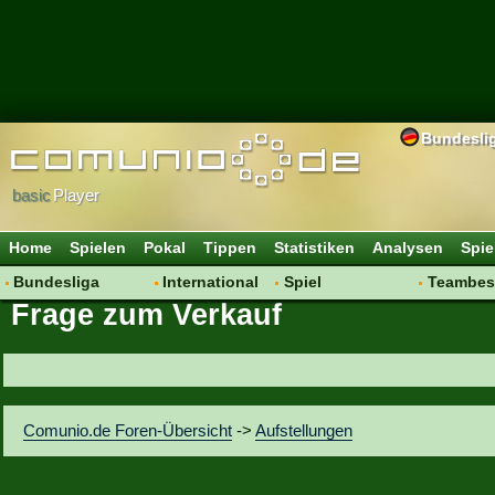
Bundesli
basic
Player
Home
Spielen
Pokal
Tippen
Statistiken
Analysen
Spie
Bundesliga
International
Spiel
Teambes
Frage zum Verkauf
Hot News
Vereine
Regeln & Tipps
Bewertu
Talk
WM 2014
Mitgliedersuche
Transfer
Spielanalyse
Aufstellu
Vereinsdiskussion
Saisonü
Comunio.de Foren-Übersicht
->
Aufstellungen
Vereinsfragen