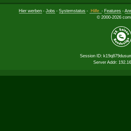
Hier werben
-
Jobs
-
Systemstatus
-
Hilfe
-
Features
-
An
© 2000-2026 comu
Session ID: k19q879dusu
Server Addr: 192.1