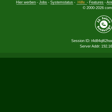
Hier werben
-
Jobs
-
Systemstatus
-
Hilfe
-
Features
-
An
© 2000-2026 comu
Session ID: t4d84ql62ho
Server Addr: 192.1