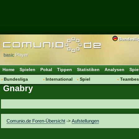
Bundesli
basic
Player
Home
Spielen
Pokal
Tippen
Statistiken
Analysen
Spie
Bundesliga
International
Spiel
Teambes
Gnabry
Hot News
Vereine
Regeln & Tipps
Bewertu
Talk
WM 2014
Mitgliedersuche
Transfer
Spielanalyse
Aufstellu
Vereinsdiskussion
Saisonü
Comunio.de Foren-Übersicht
->
Aufstellungen
Vereinsfragen