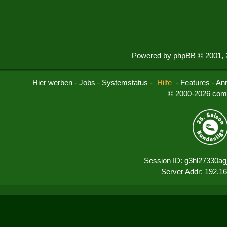
Powered by
phpBB
© 2001, 
Hier werben
-
Jobs
-
Systemstatus
-
Hilfe
-
Features
-
An
© 2000-2026 comu
Session ID: g3hl27330ag
Server Addr: 192.1