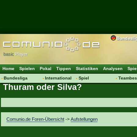
Bundesli
basic
Player
Home
Spielen
Pokal
Tippen
Statistiken
Analysen
Spie
Bundesliga
International
Spiel
Teambes
Thuram oder Silva?
Hot News
Vereine
Regeln & Tipps
Bewertu
Talk
WM 2014
Mitgliedersuche
Transfer
Spielanalyse
Aufstellu
Vereinsdiskussion
Saisonü
Comunio.de Foren-Übersicht
->
Aufstellungen
Vereinsfragen