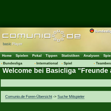
Bundesli
basic
Player
Home
Spielen
Pokal
Tippen
Statistiken
Analysen
Spie
Bundesliga
International
Spiel
Teambes
Welcome bei Basicliga "Freunde 
Hot News
Vereine
Regeln & Tipps
Bewertu
Talk
WM 2014
Mitgliedersuche
Transfer
Spielanalyse
Aufstellu
Vereinsdiskussion
Saisonü
Comunio.de Foren-Übersicht
->
Suche Mitspieler
Vereinsfragen