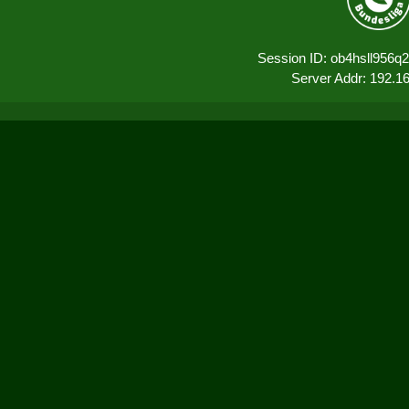
Session ID: ob4hsll956q
Server Addr: 192.1