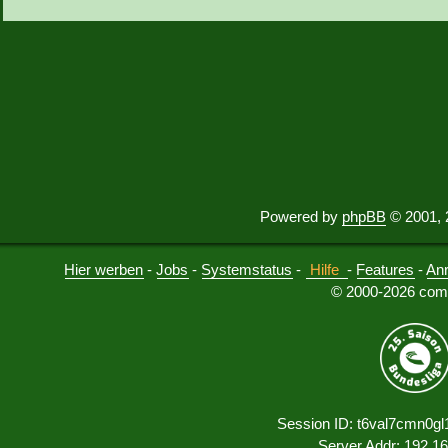
Powered by
phpBB
© 2001, 
Hier werben
-
Jobs
-
Systemstatus
-
Hilfe
-
Features
-
An
© 2000-2026 comu
Session ID: t6val7cmn0g
Server Addr: 192.1