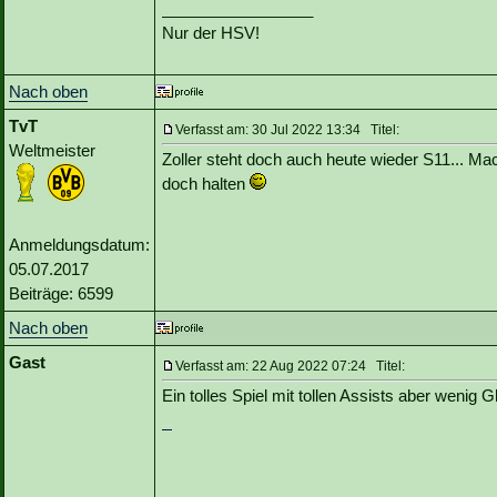
_________________
Nur der HSV!
Nach oben
TvT
Verfasst am: 30 Jul 2022 13:34 Titel:
Weltmeister
Zoller steht doch auch heute wieder S11... Mac
doch halten
Anmeldungsdatum:
05.07.2017
Beiträge: 6599
Nach oben
Gast
Verfasst am: 22 Aug 2022 07:24 Titel:
Ein tolles Spiel mit tollen Assists aber wenig G
cookie clicker