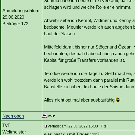
Schmid habe ich heute direkt verkauft, da ic
schlagen wird und welche Rolle er einnimmt.
Anmeldungsdatum:
29.06.2020
Abwehr sehe ich Kempf, Widmer und Kenny al
Beiträge: 172
beobachte. Meunier werde ich auch abgeben be
Lauf der Saison.
Mittelfeld damit bisher nur Stöger und Özcan.
beobachten, deshalb habe ich ihn ja auch geh
Kapital für große Transfers vorhanden ist.
Terodde werde ich die Tage zu Geld machen, so
werde ich wohl trotzdem dann parallel mit Rutt
Baustelle zu haben. Im Laufe der Saison dann
Alles nicht optimal aber ausbaufähig
Nach oben
TvT
Verfasst am: 22 Jul 2022 16:33 Titel:
Weltmeister
was hast du mit Tigges vor?