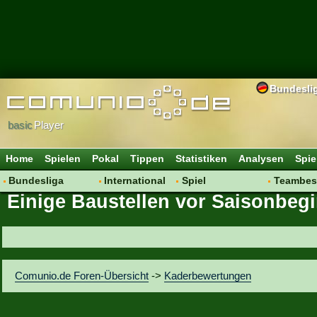
Bundesli
basic
Player
Home
Spielen
Pokal
Tippen
Statistiken
Analysen
Spie
Bundesliga
International
Spiel
Teambes
Einige Baustellen vor Saisonbeg
Hot News
Vereine
Regeln & Tipps
Bewertu
Talk
WM 2014
Mitgliedersuche
Transfer
Spielanalyse
Aufstellu
Vereinsdiskussion
Saisonü
Comunio.de Foren-Übersicht
->
Kaderbewertungen
Vereinsfragen