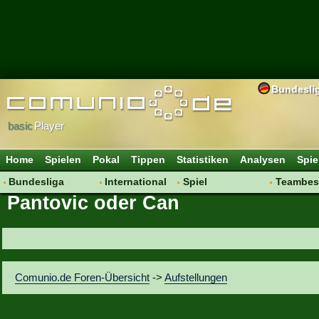
Bundesli
basic
Player
Home
Spielen
Pokal
Tippen
Statistiken
Analysen
Spie
Bundesliga
International
Spiel
Teambes
Pantovic oder Can
Hot News
Vereine
Regeln & Tipps
Bewertu
Talk
WM 2014
Mitgliedersuche
Transfer
Spielanalyse
Aufstellu
Vereinsdiskussion
Saisonü
Comunio.de Foren-Übersicht
->
Aufstellungen
Vereinsfragen