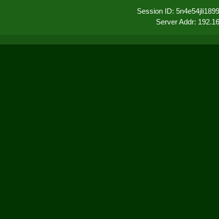
Session ID: 5n4e54jli18
Server Addr: 192.1