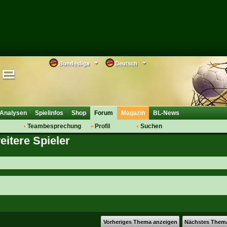
Bundesliga
Deutsch
Analysen
Spielinfos
Shop
Forum
Magazin
BL-News
Teambesprechung
Profil
Suchen
eitere Spieler
Anmelden
Tipps
Bewertungen
suche
Transfers & Co.
FAQ
Aufstellung
Support
Saisonübergang
Vorheriges Thema anzeigen
Nächstes Them