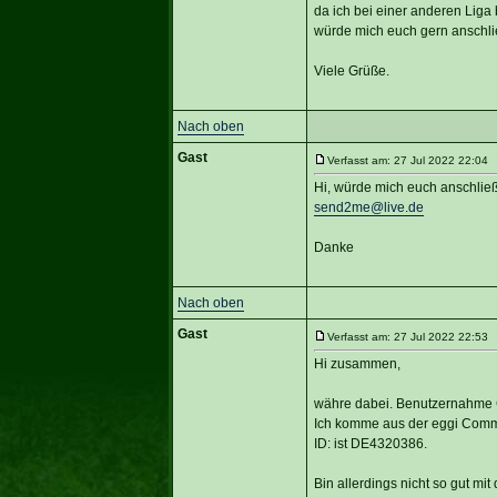
da ich bei einer anderen Liga 
würde mich euch gern anschl
Viele Grüße.
Nach oben
Gast
Verfasst am: 27 Jul 2022 22:04 T
Hi, würde mich euch anschlie
send2me@live.de
Danke
Nach oben
Gast
Verfasst am: 27 Jul 2022 22:53 T
Hi zusammen,
währe dabei. Benutzernahme
Ich komme aus der eggi Comm
ID: ist DE4320386.
Bin allerdings nicht so gut mi