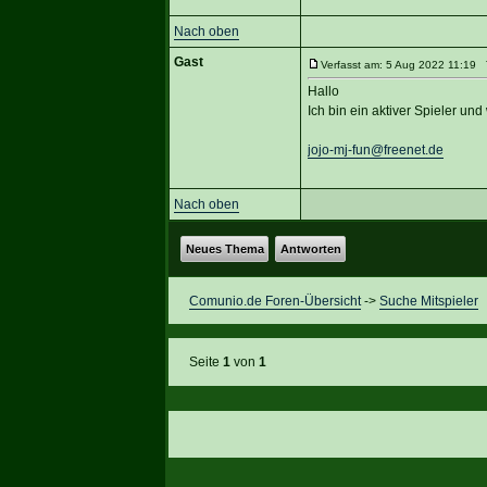
Nach oben
Gast
Verfasst am: 5 Aug 2022 11:19 T
Hallo
Ich bin ein aktiver Spieler un
jojo-mj-fun@freenet.de
Nach oben
Neues Thema
Antworten
Comunio.de Foren-Übersicht
->
Suche Mitspieler
Seite
1
von
1