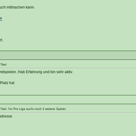
 Euch mitmachen kann.
e
t.
itel:
mitspielen. Hab Erfahrung und bin sehr aktiv.
latz hat
itel: 7er Pro Liga sucht noch 3 weitere Spieler
adresse.