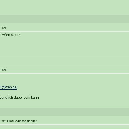
itel:
ei wäre super
itel:
13@web.de
 und ich dabei sein kann
itel: Email-Adresse genügt