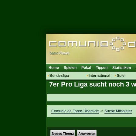
basic
Player
Home
Spielen
Pokal
Tippen
Statistiken
Bundesliga
International
Spiel
7er Pro Liga sucht noch 3 w
Hot News
Vereine
Regeln & 
Talk
WM 2014
Mitglieder
Spielanalyse
Vereinsdiskussion
Comunio.de Foren-Übersicht
->
Suche Mitspieler
Vereinsfragen
Neues Thema
Antworten