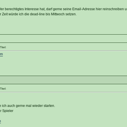
Wer berechtigtes Interesse hat, darf gerne seine Email-Adresse hier reinschreiben u
r Zeit würde ich die dead-line bis Mittwoch setzen.
itel:
om
itel:
ich auch gerne mal wieder starten.
r Spieler
m