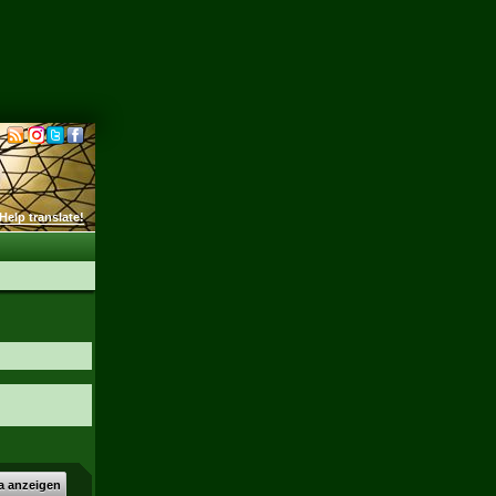
Help translate!
a anzeigen