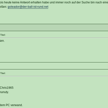
bis heute keine Antwort erhalten habe und immer noch auf der Suche bin nach einer 
ießen:
goleador@der-ball-ist-rund.net
itel:
ßen.
itel:
 Chris1965
unuty.
t dem PC verwand.