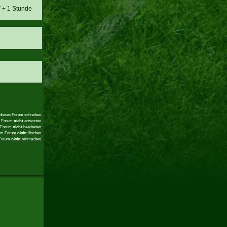
T + 1 Stunde
 dieses Forum schreiben.
em Forum
nicht
antworten.
m Forum
nicht
bearbeiten.
sem Forum
nicht
löschen.
 Forum
nicht
mitmachen.