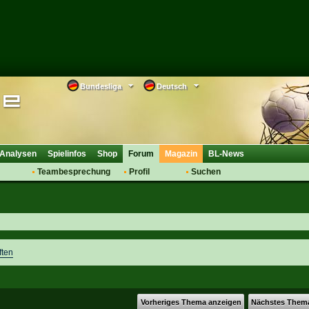
Bundesliga
Deutsch
Analysen
Spielinfos
Shop
Forum
Magazin
BL-News
Teambesprechung
Profil
Suchen
Anmelden
Tipps
Bewertungen
suche
Transfers & Co.
FAQ
Aufstellung
Support
Saisonübergang
ften
Vorheriges Thema anzeigen
Nächstes Them