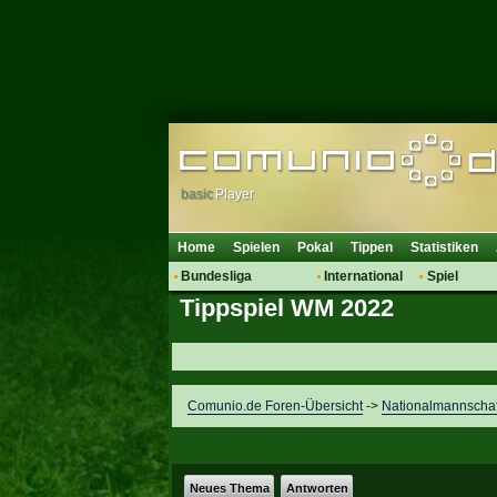
basic
Player
Home
Spielen
Pokal
Tippen
Statistiken
Bundesliga
International
Spiel
Tippspiel WM 2022
Hot News
Vereine
Regeln & 
Talk
WM 2014
Mitglieder
Spielanalyse
Vereinsdiskussion
Comunio.de Foren-Übersicht
->
Nationalmannscha
Vereinsfragen
Neues Thema
Antworten