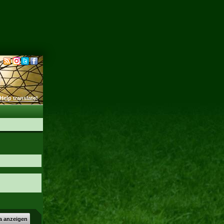
Help translate!
a anzeigen