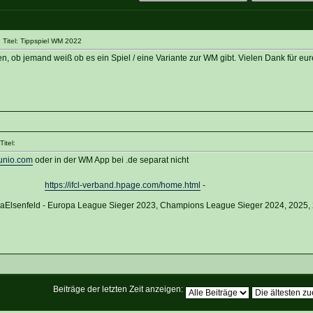
Titel: Tippspiel WM 2022
n, ob jemand weiß ob es ein Spiel / eine Variante zur WM gibt. Vielen Dank für eur
itel:
nio.com
oder in der WM App bei .de separat nicht
https://ifcl-verband.hpage.com/home.html
-
vaElsenfeld - Europa League Sieger 2023, Champions League Sieger 2024, 2025,
Beiträge der letzten Zeit anzeigen: