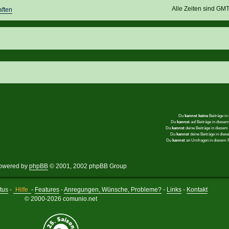
Alle Zeiten sind GM
ften
Du
kannst keine
Beiträge in
Du
kannst
auf Beiträge in dies
Du
kannst
deine Beiträge in diese
Du
kannst
deine Beiträge in die
Du
kannst
an Umfragen in diesem
owered by
phpBB
© 2001, 2002 phpBB Group
tus
-
Hilfe
-
Features
-
Anregungen, Wünsche, Probleme?
-
Links
-
Kontakt
© 2000-2026 comunio.net