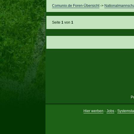
Comunio.de Foren-Übersicht
->
Nationalmannscha
Seite
1
von
1
P
Hier werben
-
Jobs
-
Systemsta