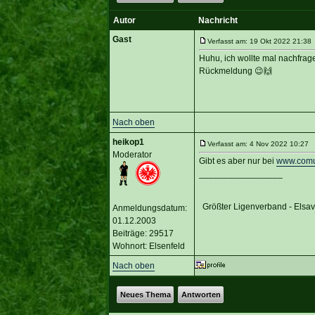
Autor
Nachricht
Gast
Verfasst am: 19 Okt 2022 21:38 
Huhu, ich wollte mal nachfrage
Rückmeldung 😉🙌
Nach oben
heikop1
Verfasst am: 4 Nov 2022 10:27 T
Moderator
Gibt es aber nur bei
www.comu
_________________
Größter Ligenverband - Elsa
Anmeldungsdatum:
01.12.2003
Beiträge: 29517
Wohnort: Elsenfeld
Nach oben
Neues Thema
Antworten