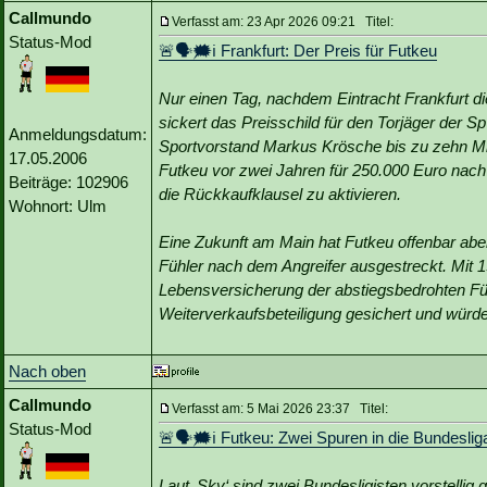
Callmundo
Verfasst am: 23 Apr 2026 09:21 Titel:
Status-Mod
🚨🗣🗯️ℹ️ Frankfurt: Der Preis für Futkeu
Nur einen Tag, nachdem Eintracht Frankfurt di
sickert das Preisschild für den Torjäger der Sp
Anmeldungsdatum:
Sportvorstand Markus Krösche bis zu zehn Mil
17.05.2006
Futkeu vor zwei Jahren für 250.000 Euro nach M
Beiträge: 102906
die Rückkaufklausel zu aktivieren.
Wohnort: Ulm
Eine Zukunft am Main hat Futkeu offenbar aber
Fühler nach dem Angreifer ausgestreckt. Mit 15
Lebensversicherung der abstiegsbedrohten Für
Weiterverkaufsbeteiligung gesichert und würde 
Nach oben
Callmundo
Verfasst am: 5 Mai 2026 23:37 Titel:
Status-Mod
🚨🗣🗯️ℹ️ Futkeu: Zwei Spuren in die Bundeslig
Laut ‚Sky‘ sind zwei Bundesligisten vorstellig