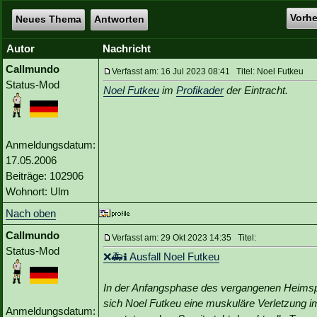
Vorh
Neues Thema
Antworten
Autor
Nachricht
Callmundo
Verfasst am: 16 Jul 2023 08:41 Titel: Noel Futkeu
Status-Mod
Noel Futkeu
im
Profikader
der Eintracht.
Anmeldungsdatum:
17.05.2006
Beiträge: 102906
Wohnort: Ulm
Nach oben
Callmundo
Verfasst am: 29 Okt 2023 14:35 Titel:
Status-Mod
❌🚑ℹ️ Ausfall Noel Futkeu
In der Anfangsphase des vergangenen Heimspi
sich Noel Futkeu eine muskuläre Verletzung 
Anmeldungsdatum: