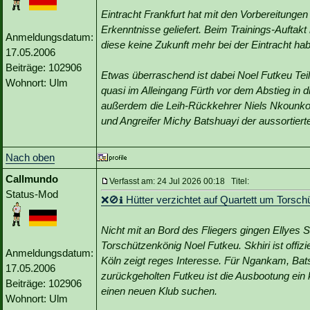
Eintracht Frankfurt hat mit den Vorbereitunge
Erkenntnisse geliefert. Beim Trainings-Auftakt
Anmeldungsdatum:
diese keine Zukunft mehr bei der Eintracht ha
17.05.2006
Beiträge: 102906
Etwas überraschend ist dabei Noel Futkeu Teil
Wohnort: Ulm
quasi im Alleingang Fürth vor dem Abstieg in 
außerdem die Leih-Rückkehrer Niels Nkounko
und Angreifer Michy Batshuayi der aussortiert
Nach oben
Callmundo
Verfasst am: 24 Jul 2026 00:18 Titel:
Status-Mod
❌🚫ℹ️ Hütter verzichtet auf Quartett um Torsc
Nicht mit an Bord des Fliegers gingen Ellyes 
Torschützenkönig Noel Futkeu. Skhiri ist offizi
Anmeldungsdatum:
Köln zeigt reges Interesse. Für Ngankam, Bat
17.05.2006
zurückgeholten Futkeu ist die Ausbootung ein k
Beiträge: 102906
einen neuen Klub suchen.
Wohnort: Ulm