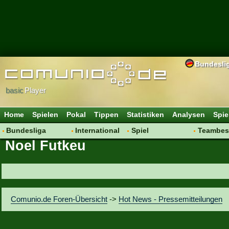
Bundesli
basic
Player
Home
Spielen
Pokal
Tippen
Statistiken
Analysen
Spie
Bundesliga
International
Spiel
Teambes
Noel Futkeu
Hot News
Vereine
Regeln & Tipps
Bewertu
Talk
WM 2014
Mitgliedersuche
Transfer
Spielanalyse
Aufstellu
Vereinsdiskussion
Saisonü
Comunio.de Foren-Übersicht
->
Hot News - Pressemitteilungen
Vereinsfragen