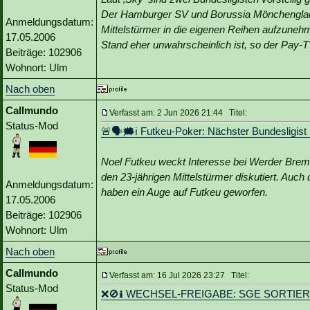
Der Hamburger SV und Borussia Mönchengladba
Anmeldungsdatum:
Mittelstürmer in die eigenen Reihen aufzuneh
17.05.2006
Stand eher unwahrscheinlich ist, so der Pay-
Beiträge: 102906
Wohnort: Ulm
Nach oben
Callmundo
Verfasst am: 2 Jun 2026 21:44 Titel:
Status-Mod
🚨🗣🗯️ℹ️ Futkeu-Poker: Nächster Bundesligist
Noel Futkeu weckt Interesse bei Werder Breme
den 23-jährigen Mittelstürmer diskutiert. A
Anmeldungsdatum:
haben ein Auge auf Futkeu geworfen.
17.05.2006
Beiträge: 102906
Wohnort: Ulm
Nach oben
Callmundo
Verfasst am: 16 Jul 2026 23:27 Titel:
Status-Mod
❌🚫ℹ️ WECHSEL-FREIGABE: SGE SORTIE