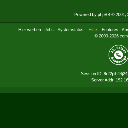
Powered by
phpBB
© 2001, 
Hier werben
-
Jobs
-
Systemstatus
-
Hilfe
-
Features
-
An
© 2000-2026 comu
Session ID: 9r22pih44j2
Server Addr: 192.1