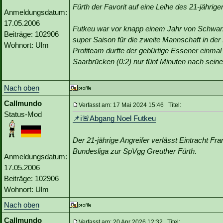
Fürth der Favorit auf eine Leihe des 21-jährige
Anmeldungsdatum:
17.05.2006
Futkeu war vor knapp einem Jahr von Schwar
Beiträge: 102906
super Saison für die zweite Mannschaft in der 
Wohnort: Ulm
Profiteam durfte der gebürtige Essener einma
Saarbrücken (0:2) nur fünf Minuten nach seine
Nach oben
Callmundo
Verfasst am: 17 Mai 2024 15:46 Titel:
Status-Mod
📌ℹ️🚨Abgang Noel Futkeu
Der 21-jährige Angreifer verlässt Eintracht F
Bundesliga zur SpVgg Greuther Fürth.
Anmeldungsdatum:
17.05.2006
Beiträge: 102906
Wohnort: Ulm
Nach oben
Callmundo
Verfasst am: 20 Apr 2026 12:32 Titel: