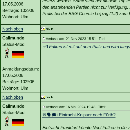
ersetzt werden. Somit steht der aktuelle Topsco
17.05.2006
den anstehenden Partien nicht zur Verfügung.
Beiträge: 102906
Profis bei der BSG Chemie Leipzig (1:2) zum E
Wohnort: Ulm
Nach oben
Callmundo
Verfasst am: 21 Nov 2023 15:51 Titel:
Status-Mod
✅ℹ️ Futkeu ist mit auf dem Platz und wird langs
Anmeldungsdatum:
17.05.2006
Beiträge: 102906
Wohnort: Ulm
Nach oben
Callmundo
Verfasst am: 16 Mai 2024 19:48 Titel:
Status-Mod
🚨🗣🗯️ℹ️ Eintracht-Knipser nach Fürth?
Eintracht Frankfurt könnte Noel Futkeu in die z