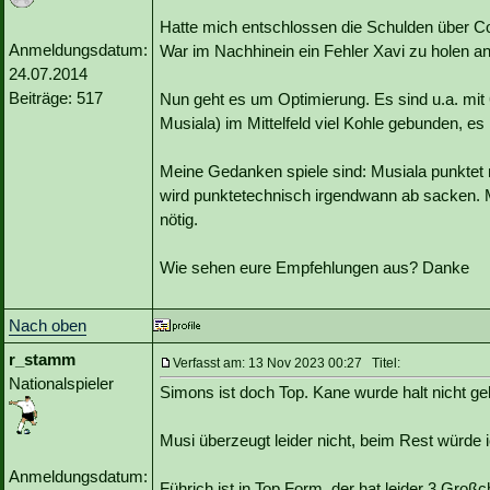
Hatte mich entschlossen die Schulden über C
Anmeldungsdatum:
War im Nachhinein ein Fehler Xavi zu holen an
24.07.2014
Beiträge: 517
Nun geht es um Optimierung. Es sind u.a. mit 
Musiala) im Mittelfeld viel Kohle gebunden, es
Meine Gedanken spiele sind: Musiala punktet m
wird punktetechnisch irgendwann ab sacken. M
nötig.
Wie sehen eure Empfehlungen aus? Danke
Nach oben
r_stamm
Verfasst am: 13 Nov 2023 00:27 Titel:
Nationalspieler
Simons ist doch Top. Kane wurde halt nicht ge
Musi überzeugt leider nicht, beim Rest würde i
Anmeldungsdatum:
Führich ist in Top Form, der hat leider 3 Gr