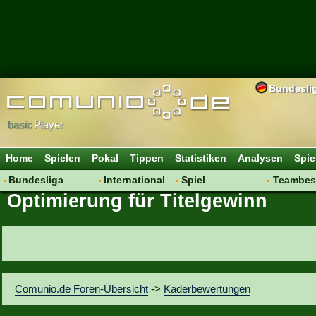
Bundesli
basic
Player
Home
Spielen
Pokal
Tippen
Statistiken
Analysen
Spie
Bundesliga
International
Spiel
Teambes
Optimierung für Titelgewinn
Hot News
Vereine
Regeln & Tipps
Bewertu
Talk
WM 2014
Mitgliedersuche
Transfer
Spielanalyse
Aufstellu
Vereinsdiskussion
Saisonü
Vereinsfragen
Comunio.de Foren-Übersicht
->
Kaderbewertungen