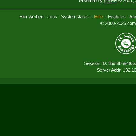
Powered by
phpBB
© 2001, 
Hier werben
-
Jobs
-
Systemstatus
-
Hilfe
-
Features
-
An
© 2000-2026 comu
Session ID: fl5shfbo84f
Server Addr: 192.1