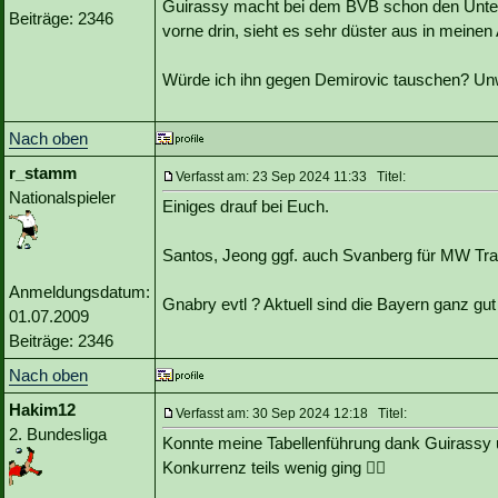
Guirassy macht bei dem BVB schon den Untersc
Beiträge: 2346
vorne drin, sieht es sehr düster aus in meinen
Würde ich ihn gegen Demirovic tauschen? Un
Nach oben
r_stamm
Verfasst am: 23 Sep 2024 11:33 Titel:
Nationalspieler
Einiges drauf bei Euch.
Santos, Jeong ggf. auch Svanberg für MW Tr
Anmeldungsdatum:
Gnabry evtl ? Aktuell sind die Bayern ganz gut
01.07.2009
Beiträge: 2346
Nach oben
Hakim12
Verfasst am: 30 Sep 2024 12:18 Titel:
2. Bundesliga
Konnte meine Tabellenführung dank Guirassy
Konkurrenz teils wenig ging 👍🏼