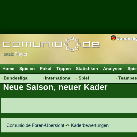
Bundesli
basic
Player
Home
Spielen
Pokal
Tippen
Statistiken
Analysen
Spie
Bundesliga
International
Spiel
Teambes
Neue Saison, neuer Kader
Hot News
Vereine
Regeln & Tipps
Bewertu
Talk
WM 2014
Mitgliedersuche
Transfer
Spielanalyse
Aufstellu
Vereinsdiskussion
Saisonü
Vereinsfragen
Comunio.de Foren-Übersicht
->
Kaderbewertungen