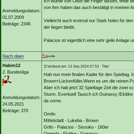
Ich würde von Olise die Finger lassen, finde d
von ihm haben das auch bestätigt in meinen
Anmeldungsdatum:
01.07.2009
Vielleicht auch erstmal nur Stark holen für de
Beiträge: 2346
der liegen bleibt.
Palacios ist eigentlich eine sehr geile Anlage 
Nach oben
Hakim12
Verfasst am: 13 Sep 2024 07:53 Titel:
2. Bundesliga
Hab nun mein finalen Kader für den Spieltag. 
Brown+Lückenfüller.Wenn es um die reinen Pu
Aber ich hab jetzt 32 Spieltage Zeit die zwei
Sturm. Eventuell Tausch ich Guirassy /Ekitik
Anmeldungsdatum:
da vorne.
24.05.2021
Beiträge: 370
Omlin
Mittelstädt - Lukeba - Brown
Grifo - Palacios - Sissoko - 160er
Openda - Ekitike - Guirassy