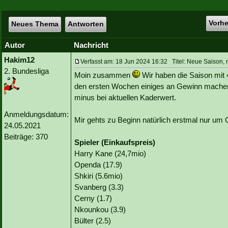
Vorh
Neues Thema
Antworten
Autor
Nachricht
Hakim12
Verfasst am: 18 Jun 2024 16:32 Titel: Neue Saison,
2. Bundesliga
Moin zusammen
Wir haben die Saison mit 
den ersten Wochen einiges an Gewinn machen
minus bei aktuellen Kaderwert.
Anmeldungsdatum:
Mir gehts zu Beginn natürlich erstmal nur um 
24.05.2021
Beiträge: 370
Spieler (Einkaufspreis)
Harry Kane (24,7mio)
Openda (17.9)
Shkiri (5.6mio)
Svanberg (3.3)
Cerny (1.7)
Nkounkou (3.9)
Bülter (2.5)