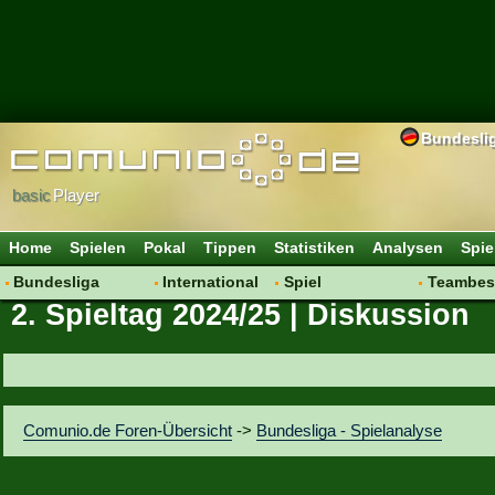
Bundesli
basic
Player
Home
Spielen
Pokal
Tippen
Statistiken
Analysen
Spie
Bundesliga
International
Spiel
Teambes
2. Spieltag 2024/25 | Diskussion
Hot News
Vereine
Regeln & Tipps
Bewertu
Talk
WM 2014
Mitgliedersuche
Transfer
Spielanalyse
Aufstellu
Vereinsdiskussion
Saisonü
Comunio.de Foren-Übersicht
->
Bundesliga - Spielanalyse
Vereinsfragen