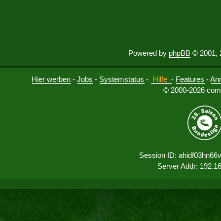
Powered by
phpBB
© 2001, 
Hier werben
-
Jobs
-
Systemstatus
-
Hilfe
-
Features
-
An
© 2000-2026 comu
Session ID: ahidf03hn66
Server Addr: 192.1