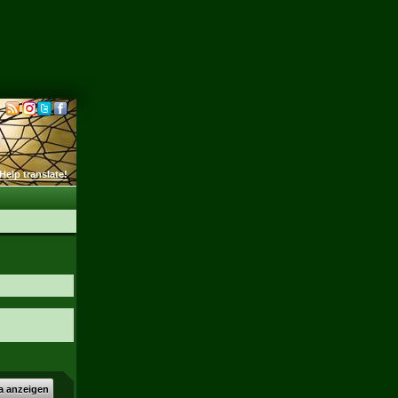
Help translate!
a anzeigen