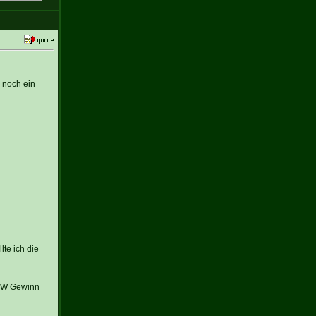
r noch ein
lte ich die
n MW Gewinn