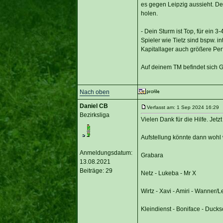
es gegen Leipzig aussieht. Der
holen.
- Dein Sturm ist Top, für ein 3
Spieler wie Tietz sind bspw. 
Kapitallager auch größere Per
Auf deinem TM befindet sich 
Nach oben
Daniel CB
Verfasst am: 1 Sep 2024 16:29 T
Bezirksliga
Vielen Dank für die Hilfe. Jetzt
Aufstellung könnte dann wohl 
Anmeldungsdatum:
Grabara
13.08.2021
Beiträge: 29
Netz - Lukeba - Mr X
Wirtz - Xavi - Amiri - Wanner/L
Kleindienst - Boniface - Ducks