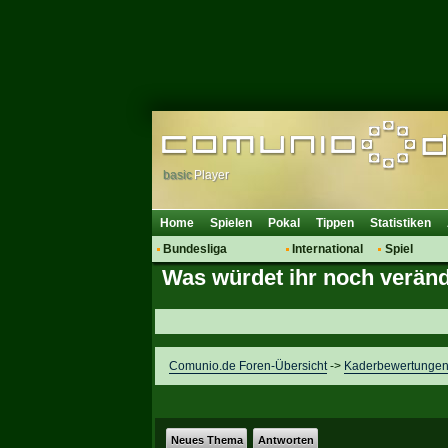
basic
Player
Home
Spielen
Pokal
Tippen
Statistiken
Bundesliga
International
Spiel
Was würdet ihr noch verän
Hot News
Vereine
Regeln & 
Talk
WM 2014
Mitglieder
Spielanalyse
Vereinsdiskussion
Comunio.de Foren-Übersicht
->
Kaderbewertunge
Vereinsfragen
Neues Thema
Antworten