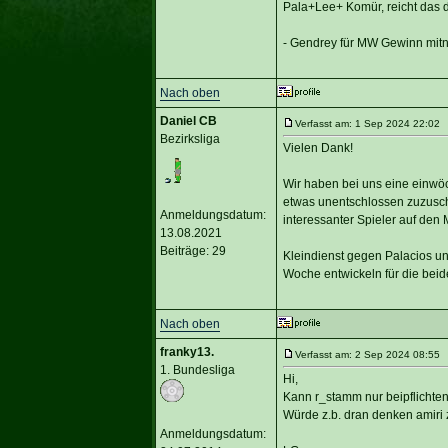
Pala+Lee+ Komür, reicht das 
- Gendrey für MW Gewinn mitne
Nach oben
Daniel CB
Verfasst am: 1 Sep 2024 22:02 T
Bezirksliga
Vielen Dank!
Wir haben bei uns eine einwöc
etwas unentschlossen zuzusch
Anmeldungsdatum:
interessanter Spieler auf den
13.08.2021
Beiträge: 29
Kleindienst gegen Palacios u
Woche entwickeln für die beid
Nach oben
franky13.
Verfasst am: 2 Sep 2024 08:55 T
1. Bundesliga
Hi,
Kann r_stamm nur beipflichten.
Würde z.b. dran denken amiri 
Anmeldungsdatum: