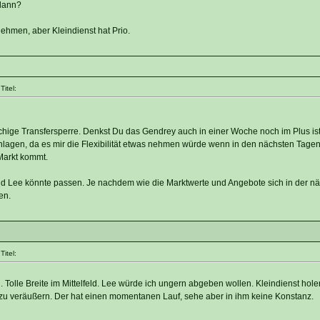
dann?
hmen, aber Kleindienst hat Prio.
itel:
hige Transfersperre. Denkst Du das Gendrey auch in einer Woche noch im Plus ist
lagen, da es mir die Flexibilität etwas nehmen würde wenn in den nächsten Tagen
 Markt kommt.
nd Lee könnte passen. Je nachdem wie die Marktwerte und Angebote sich in der n
en.
itel:
 Tolle Breite im Mittelfeld. Lee würde ich ungern abgeben wollen. Kleindienst holen
zu veräußern. Der hat einen momentanen Lauf, sehe aber in ihm keine Konstanz.