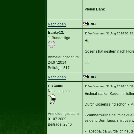
Vielen Dank.
Nach oben
franky13.
Verfasst am: 31 Aug 2024 06:32 
1. Bundesliga
Hi,
Gosens hat gestern nach Flor
Anmeldungsdatum:
LG
24.07.2014
Beiträge: 517
Nach oben
r_stamm
Verfasst am: 31 Aug 2024 10:58 
Nationalspieler
Erstmal starker Kader mit tolle
Durch Gosens sind schon 7 Mio
Anmeldungsdatum:
- Wanner würde bei mir aktuel
01.07.2009
es geht. Den Tausch mit Lee w
Beiträge: 2346
- Tapsoba, da würde ich heut