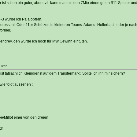
 ist schon ein guter, aber evtl. kann man mit den 7Mio einen guten S11 Spieler un
-4-3 würde ich Pala opfern.
interessant. Oder 11er Schützen in kleineren Teams. Adamu, Hollerbach oder je nach
former.
Gendrey, den würde ich noch für MW Gewinn eintüten.
itel:
 ist tatsächlich Kleindienst auf dem Transfermarkt. Sollte ich ihn mir sichern?
wie folgt aussehen :
ee/Millot einer von den dreien
ch