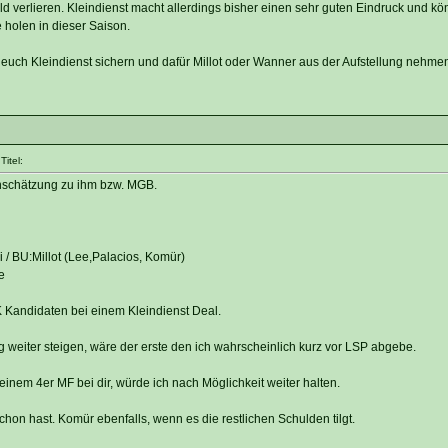
feld verlieren. Kleindienst macht allerdings bisher einen sehr guten Eindruck und kö
holen in dieser Saison.
 euch Kleindienst sichern und dafür Millot oder Wanner aus der Aufstellung nehme
itel:
Einschätzung zu ihm bzw. MGB.
i / BU:Millot (Lee,Palacios, Komür)
e
K Kandidaten bei einem Kleindienst Deal.
 weiter steigen, wäre der erste den ich wahrscheinlich kurz vor LSP abgebe.
n einem 4er MF bei dir, würde ich nach Möglichkeit weiter halten.
chon hast. Komür ebenfalls, wenn es die restlichen Schulden tilgt.