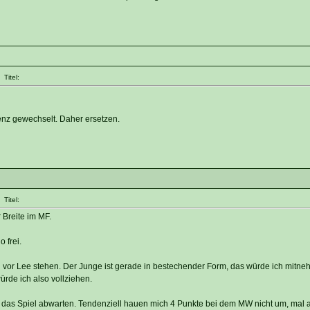
Titel:
enz gewechselt. Daher ersetzen.
Titel:
r Breite im MF.
 frei.
l vor Lee stehen. Der Junge ist gerade in bestechender Form, das würde ich mitn
ürde ich also vollziehen.
e das Spiel abwarten. Tendenziell hauen mich 4 Punkte bei dem MW nicht um, mal 