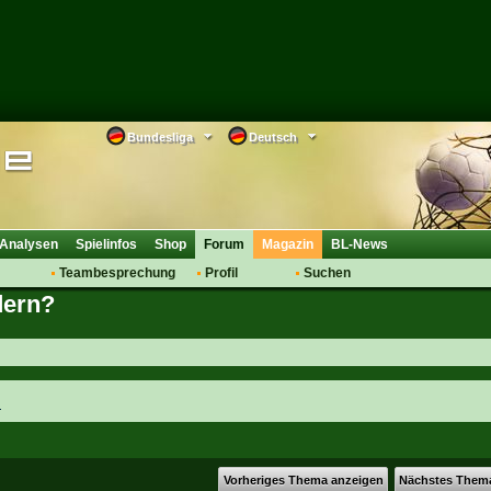
Bundesliga
Deutsch
Analysen
Spielinfos
Shop
Forum
Magazin
BL-News
Teambesprechung
Profil
Suchen
dern?
Anmelden
Tipps
Bewertungen
suche
Transfers & Co.
FAQ
Aufstellung
Support
Saisonübergang
n
Vorheriges Thema anzeigen
Nächstes Them