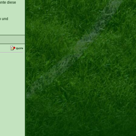
nnte diese
n und