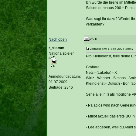
Ich würde die breite im Mittel
Saison durchaus 200 + Punkte 
Was sagt ihr dazu? Würdet ihr
verkaufen?
Nach oben
r_stamm
Verfasst am: 1 Sep 2024 20:47 T
Nationalspieler
Pro Kleindienst, teile deine 
Grabara
Netz - (Lukeba) - X
Anmeldungsdatum:
Wirtz - Wanner - Simons - Amir
01.07.2009
Kleindienst - Duksch - Bonifac
Beiträge: 2346
Sehe alle in () als mögliche V
- Palacios wird nach Genesung
- Millot aktuell das erste BU i
- Lee abgeben, weil du Amiri s