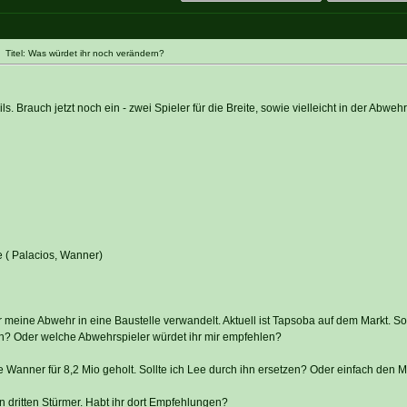
Titel: Was würdet ihr noch verändern?
s. Brauch jetzt noch ein - zwei Spieler für die Breite, sowie vielleicht in der Abweh
Lee ( Palacios, Wanner)
 meine Abwehr in eine Baustelle verwandelt. Aktuell ist Tapsoba auf dem Markt. Sol
en? Oder welche Abwehrspieler würdet ihr mir empfehlen?
ute Wanner für 8,2 Mio geholt. Sollte ich Lee durch ihn ersetzen? Oder einfach de
 dritten Stürmer. Habt ihr dort Empfehlungen?