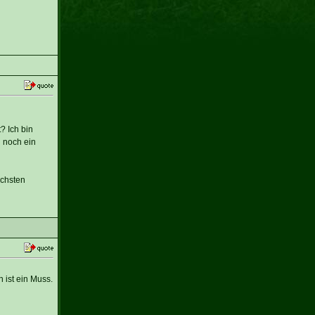
? Ich bin
 noch ein
ächsten
 ist ein Muss.