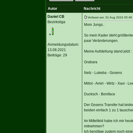
Autor
Nachricht
Daniel CB
Verfasst am: 31 Aug 2024 05:46 
Bezirksliga
Moin Jungs..
So mein Kader steht größtenteil
paar Veränderungen.
Anmeldungsdatum:
13.08.2021
Meine Aufstellung stand jetzt :
Beiträge: 29
Grabara
Netz - Lukeba - Gosens
Millot - Amiri - Wirtz - Xavi - 
Ducksch - Boniface
Der Gosens Transfer hat leider
beiden einfach 1 zu 1 tausch
Im Mittelfeld habe ich mir he
mitnehmen?
Ich benötige zudem noch einen