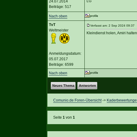
LG
24.07.2014
Beiträge: 517
Nach oben
TvT
Verfasst am: 2 Sep 2024 09:37 T
Weltmeister
Kleindienst holen, Amiri halten
Anmeldungsdatum:
05.07.2017
Beiträge: 6599
Nach oben
Neues Thema
Antworten
Comunio.de Foren-Übersicht
->
Kaderbewertunge
Seite
1
von
1