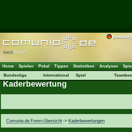
Bundesli
basic
Player
Home
Spielen
Pokal
Tippen
Statistiken
Analysen
Spie
Bundesliga
International
Spiel
Teambes
Kaderbewertung
Hot News
Vereine
Regeln & Tipps
Bewertu
Talk
WM 2014
Mitgliedersuche
Transfer
Spielanalyse
Aufstellu
Vereinsdiskussion
Saisonü
Vereinsfragen
Comunio.de Foren-Übersicht
->
Kaderbewertungen