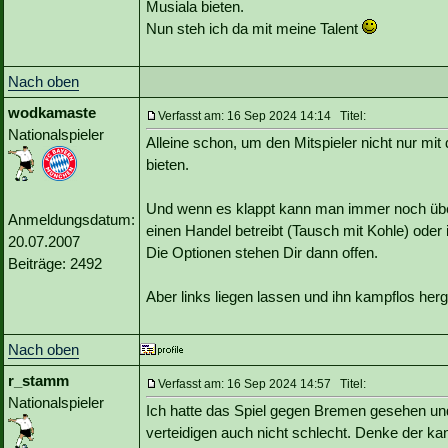
Musiala bieten.
Nun steh ich da mit meine Talent
Nach oben
wodkamaste
Verfasst am: 16 Sep 2024 14:14 Titel:
Nationalspieler
Alleine schon, um den Mitspieler nicht nur mi
bieten.
Und wenn es klappt kann man immer noch über
Anmeldungsdatum:
einen Handel betreibt (Tausch mit Kohle) oder i
20.07.2007
Die Optionen stehen Dir dann offen.
Beiträge: 2492
Aber links liegen lassen und ihn kampflos herg
Nach oben
r_stamm
Verfasst am: 16 Sep 2024 14:57 Titel:
Nationalspieler
Ich hatte das Spiel gegen Bremen gesehen und
verteidigen auch nicht schlecht. Denke der k