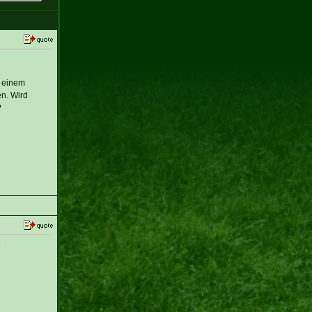
u einem
en. Wird
?
.