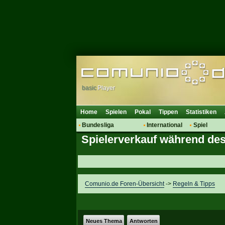
basic
Player
Home
Spielen
Pokal
Tippen
Statistiken
Bundesliga
International
Spiel
Spielerverkauf während des
Hot News
Vereine
Regeln & 
Talk
WM 2014
Mitglieder
Spielanalyse
Vereinsdiskussion
Comunio.de Foren-Übersicht
->
Regeln & Tipps
Vereinsfragen
Neues Thema
Antworten