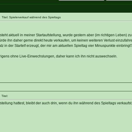
Titel: Spielerverkauf während des Spieltags
steht aktuell in meiner Startaufstellung, wurde gestern aber (im richtigen Leben) z
ürde ihn daher gerne direkt heute verkaufen, um keinen weiteren Verlust einzufahr
tz in der Startelf erzeugt, der mir am aktuellen Spieltag vier Minuspunkte einbringt
brigens ohne Live-Einwechslungen, daher kann ich ihn nicht auswechseln.
Titel:
stellung hattest, bleibt der auch drin, wenn du ihn während des Spieltags verkaufst