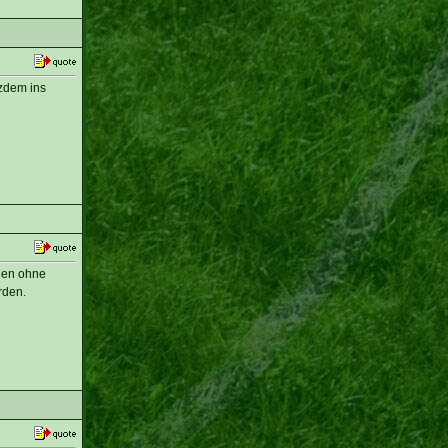
zdem ins
ehen ohne
rden.