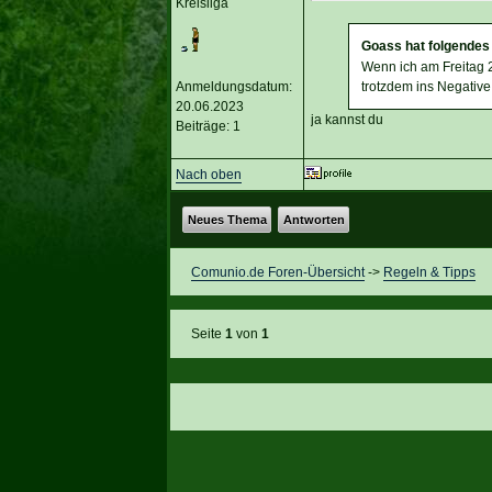
Kreisliga
Goass hat folgendes
Wenn ich am Freitag 
Anmeldungsdatum:
trotzdem ins Negative
20.06.2023
ja kannst du
Beiträge: 1
Nach oben
Neues Thema
Antworten
Comunio.de Foren-Übersicht
->
Regeln & Tipps
Seite
1
von
1