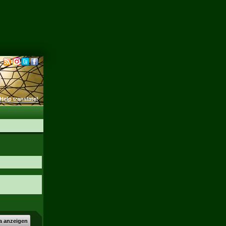
Help translate!
a anzeigen