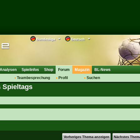
Bundesliga
Deutsch
Analysen
Spielinfos
Shop
Forum
Magazin
BL-News
Teambesprechung
Profil
Suchen
 Spieltags
Anmelden
Tipps
Bewertungen
suche
Transfers & Co.
FAQ
Aufstellung
Support
Saisonübergang
Vorheriges Thema anzeigen
Nächstes Them