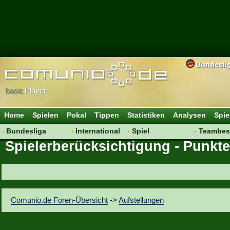
Bundesli
basic
Player
Home
Spielen
Pokal
Tippen
Statistiken
Analysen
Spie
Bundesliga
International
Spiel
Teambes
Spielerberücksichtigung - Punkt
Hot News
Vereine
Regeln & Tipps
Bewertu
Talk
WM 2014
Mitgliedersuche
Transfer
Spielanalyse
Aufstellu
Vereinsdiskussion
Saisonü
Comunio.de Foren-Übersicht
->
Aufstellungen
Vereinsfragen