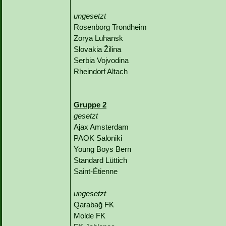
ungesetzt
Rosenborg Trondheim
Zorya Luhansk
Slovakia Žilina
Serbia Vojvodina
Rheindorf Altach
Gruppe 2
gesetzt
Ajax Amsterdam
PAOK Saloniki
Young Boys Bern
Standard Lüttich
Saint-Étienne
ungesetzt
Qarabağ FK
Molde FK