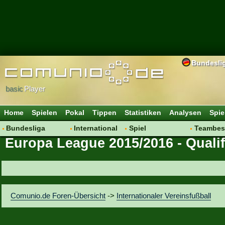
Bundesli
basic
Player
Home
Spielen
Pokal
Tippen
Statistiken
Analysen
Spie
Bundesliga
International
Spiel
Teambes
Europa League 2015/2016 - Qualif
Hot News
Vereine
Regeln & Tipps
Bewertu
Talk
WM 2014
Mitgliedersuche
Transfer
Spielanalyse
Aufstellu
Vereinsdiskussion
Saisonü
Comunio.de Foren-Übersicht
->
Internationaler Vereinsfußball
Vereinsfragen