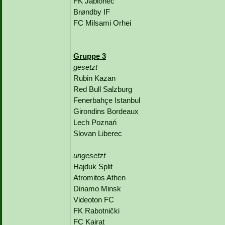
FK Jablonec
Brøndby IF
FC Milsami Orhei
Gruppe 3
gesetzt
Rubin Kazan
Red Bull Salzburg
Fenerbahçe Istanbul
Girondins Bordeaux
Lech Poznań
Slovan Liberec
ungesetzt
Hajduk Split
Atromitos Athen
Dinamo Minsk
Videoton FC
FK Rabotnički
FC Kairat