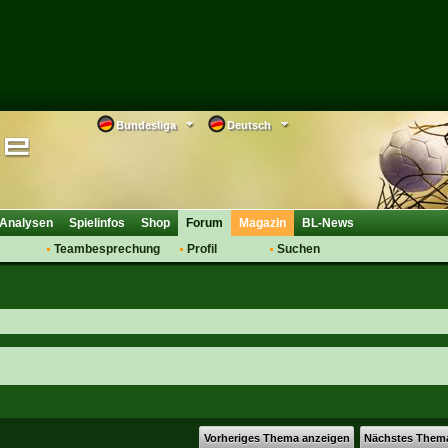
Bundesliga
Deutsch
Analysen
Spielinfos
Shop
Forum
Magazin
BL-News
Teambesprechung
Profil
Suchen
Anmelden
Tipps
Bewertungen
suche
Transfers & Co.
FAQ
Aufstellung
Support
Saisonübergang
Vorheriges Thema anzeigen
Nächstes Them