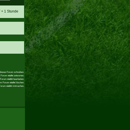
T + 1 Stunde
 dieses Forum schreiben.
em Forum
nicht
antworten.
m Forum
nicht
bearbeiten.
sem Forum
nicht
löschen.
 Forum
nicht
mitmachen.