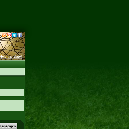
Help translate!
a anzeigen