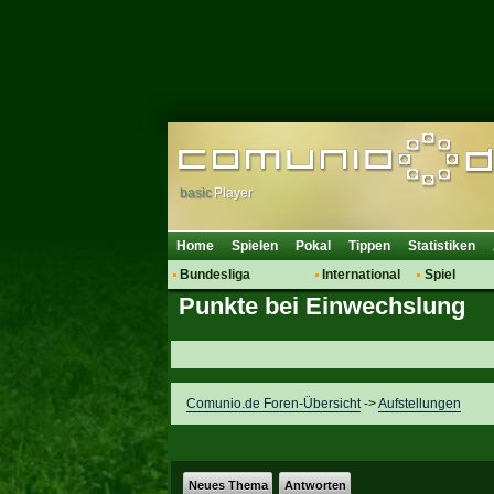
basic
Player
Home
Spielen
Pokal
Tippen
Statistiken
Bundesliga
International
Spiel
Punkte bei Einwechslung
Hot News
Vereine
Regeln & 
Talk
WM 2014
Mitglieder
Spielanalyse
Vereinsdiskussion
Comunio.de Foren-Übersicht
->
Aufstellungen
Vereinsfragen
Neues Thema
Antworten