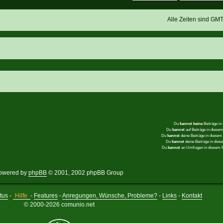
Alle Zeiten sind GM
Du
kannst keine
Beiträge in
Du
kannst
auf Beiträge in dies
Du
kannst
deine Beiträge in diese
Du
kannst
deine Beiträge in die
Du
kannst
an Umfragen in diesem
owered by
phpBB
© 2001, 2002 phpBB Group
tus
-
Hilfe
-
Features
-
Anregungen, Wünsche, Probleme?
-
Links
-
Kontakt
© 2000-2026 comunio.net