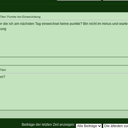
itel: Punkte bei Einwechslung
eler die ich am nächsten Tag einwechsel keine punkte? Bin nicht im minus und warte
lung
itel:
en?
?
Beiträge der letzten Zeit anzeigen: