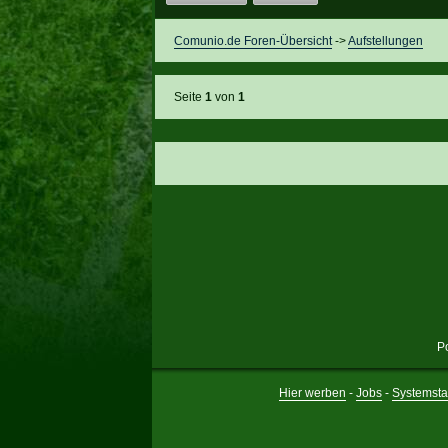
Comunio.de Foren-Übersicht
->
Aufstellungen
Seite
1
von
1
P
Hier werben
-
Jobs
-
Systemsta