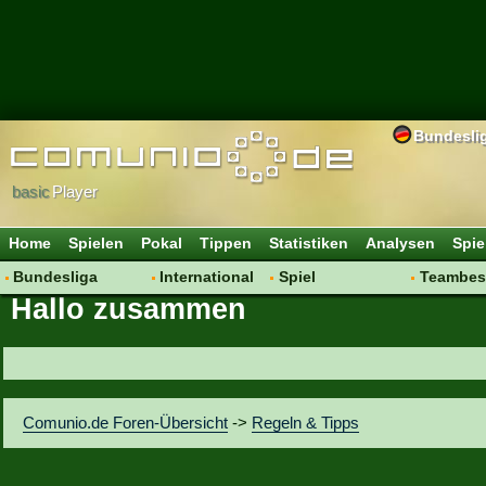
Bundesli
basic
Player
Home
Spielen
Pokal
Tippen
Statistiken
Analysen
Spie
Bundesliga
International
Spiel
Teambes
Hallo zusammen
Hot News
Vereine
Regeln & Tipps
Bewertu
Talk
WM 2014
Mitgliedersuche
Transfer
Spielanalyse
Aufstellu
Vereinsdiskussion
Saisonü
Comunio.de Foren-Übersicht
->
Regeln & Tipps
Vereinsfragen