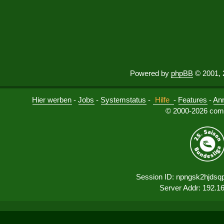
Powered by
phpBB
© 2001, 
Hier werben
-
Jobs
-
Systemstatus
-
Hilfe
-
Features
-
An
© 2000-2026 comu
Session ID: npngsk2hjds
Server Addr: 192.1