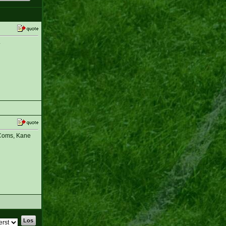
.
-Coms, Kane