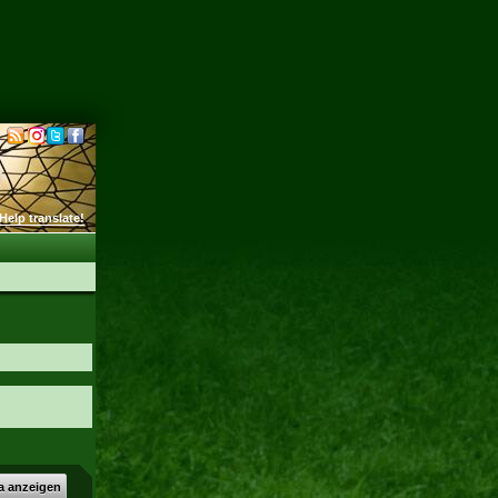
Help translate!
a anzeigen