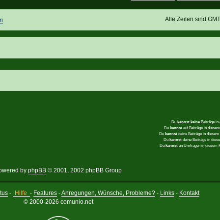
Alle Zeiten sind GM
n
Du
kannst keine
Beiträge in
Du
kannst
auf Beiträge in dies
Du
kannst
deine Beiträge in diese
Du
kannst
deine Beiträge in die
Du
kannst
an Umfragen in diesem
owered by
phpBB
© 2001, 2002 phpBB Group
tus
-
Hilfe
-
Features
-
Anregungen, Wünsche, Probleme?
-
Links
-
Kontakt
© 2000-2026 comunio.net