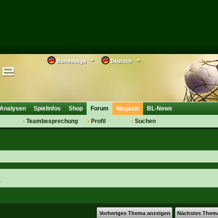
Bundesliga
Deutsch
Analysen
Spielinfos
Shop
Forum
Magazin
BL-News
Teambesprechung
Profil
Suchen
Anmelden
Tipps
Bewertungen
suche
Transfers & Co.
FAQ
Aufstellung
Support
Saisonübergang
n
Vorheriges Thema anzeigen
Nächstes Them