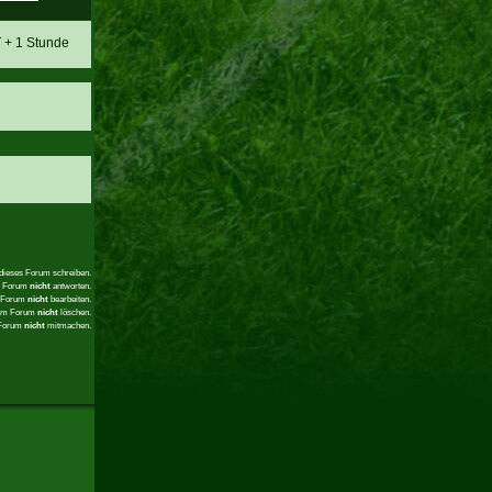
T + 1 Stunde
 dieses Forum schreiben.
em Forum
nicht
antworten.
m Forum
nicht
bearbeiten.
sem Forum
nicht
löschen.
 Forum
nicht
mitmachen.