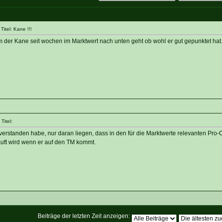
itel: Kane !!!
der Kane seit wochen im Marktwert nach unten geht ob wohl er gut gepunktet hat
Titel:
verstanden habe, nur daran liegen, dass in den für die Marktwerte relevanten Pro
auft wird wenn er auf den TM kommt.
Beiträge der letzten Zeit anzeigen: