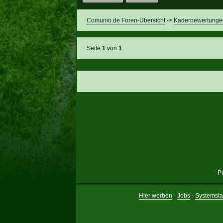
Comunio.de Foren-Übersicht
->
Kaderbewertunge
Seite
1
von
1
P
Hier werben
-
Jobs
-
Systemsta