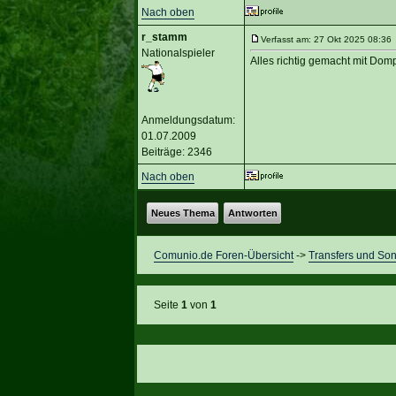
Nach oben
r_stamm
Verfasst am: 27 Okt 2025 08:36 
Nationalspieler
Alles richtig gemacht mit Dom
Anmeldungsdatum:
01.07.2009
Beiträge: 2346
Nach oben
Neues Thema
Antworten
Comunio.de Foren-Übersicht
->
Transfers und Son
Seite
1
von
1