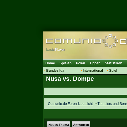
basic
Player
Home
Spielen
Pokal
Tippen
Statistiken
Bundesliga
International
Spiel
Nusa vs. Dompe
Hot News
Vereine
Regeln & 
Talk
WM 2014
Mitglieder
Spielanalyse
Vereinsdiskussion
Comunio.de Foren-Übersicht
->
Transfers und Sons
Vereinsfragen
Neues Thema
Antworten