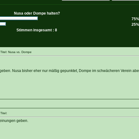
Nusa oder Dompe halten?
75
25
Stimmen insgesamt : 8
Titel: Nusa vs. Dompe
geben. Nusa bisher eher nur mäßig gepunktet, Dompe im schwächeren Verein aber
itel:
2Meinungen geben.