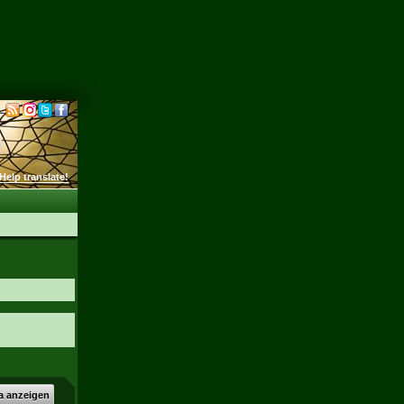
Help translate!
a anzeigen