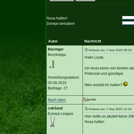
Nusa halten!
Dompe behalten!
Autor
Nachricht
Bieringer
Verfasst am: 1 Sep 2025 09:18 
Bezirksliga
Hallo Leute,
ich muss einen von beiden ab
Potenzial und günstiger.
Anmeldungsdatum:
05.08.2019
Wen würdet ihr halten?
Beiträge: 27
Nach oben
cok3and
Verfasst am: 2 Sep 2025 12:18 T
Europa League
Hier sollte es akutell keine 
Nusa halten