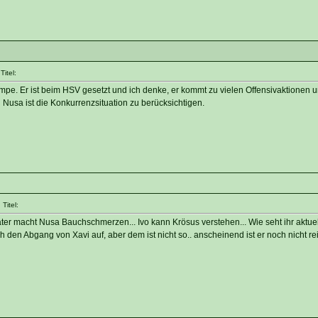
itel:
ompe. Er ist beim HSV gesetzt und ich denke, er kommt zu vielen Offensivaktionen 
Nusa ist die Konkurrenzsituation zu berücksichtigen.
Titel:
r macht Nusa Bauchschmerzen... Ivo kann Krösus verstehen... Wie seht ihr aktuell
ch den Abgang von Xavi auf, aber dem ist nicht so.. anscheinend ist er noch nicht re