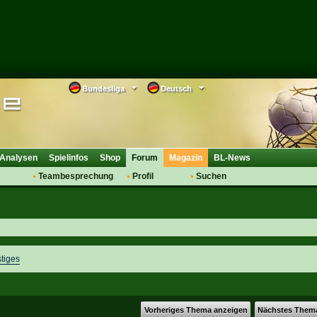
Bundesliga
Deutsch
Analysen
Spielinfos
Shop
Forum
Magazin
BL-News
Teambesprechung
Profil
Suchen
Anmelden
Tipps
Bewertungen
suche
Transfers & Co.
FAQ
Aufstellung
Support
Saisonübergang
tiges
Vorheriges Thema anzeigen
Nächstes Them