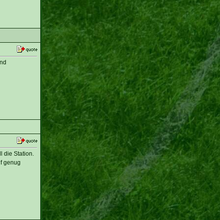
und
 die Station.
if genug