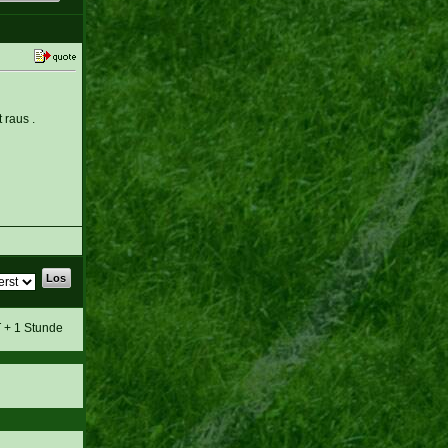
 raus .
T + 1 Stunde