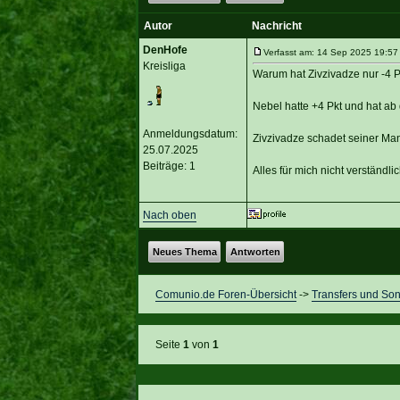
Autor
Nachricht
DenHofe
Verfasst am: 14 Sep 2025 19:57
Kreisliga
Warum hat Zivzivadze nur -4 P
Nebel hatte +4 Pkt und hat ab
Anmeldungsdatum:
Zivzivadze schadet seiner Man
25.07.2025
Beiträge: 1
Alles für mich nicht verständli
Nach oben
Neues Thema
Antworten
Comunio.de Foren-Übersicht
->
Transfers und Son
Seite
1
von
1