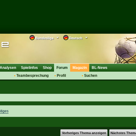
Bundesliga
Deutsch
Analysen
Spielinfos
Shop
Forum
Magazin
BL-News
Teambesprechung
Profil
Suchen
Anmelden
Tipps
Bewertungen
suche
Transfers & Co.
FAQ
Aufstellung
Support
Saisonübergang
tiges
Vorheriges Thema anzeigen
Nächstes Them