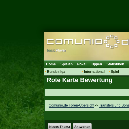
basic
Player
Home
Spielen
Pokal
Tippen
Statistiken
Bundesliga
International
Spiel
Rote Karte Bewertung
Hot News
Vereine
Regeln & 
Talk
WM 2014
Mitglieder
Spielanalyse
Vereinsdiskussion
Comunio.de Foren-Übersicht
->
Transfers und Sons
Vereinsfragen
Neues Thema
Antworten