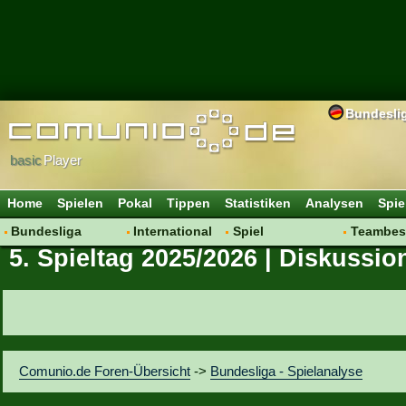
Bundesli
basic
Player
Home
Spielen
Pokal
Tippen
Statistiken
Analysen
Spie
Bundesliga
International
Spiel
Teambes
5. Spieltag 2025/2026 | Diskussio
Hot News
Vereine
Regeln & Tipps
Bewertu
Talk
WM 2014
Mitgliedersuche
Transfer
Spielanalyse
Aufstellu
Vereinsdiskussion
Saisonü
Vereinsfragen
Comunio.de Foren-Übersicht
->
Bundesliga - Spielanalyse